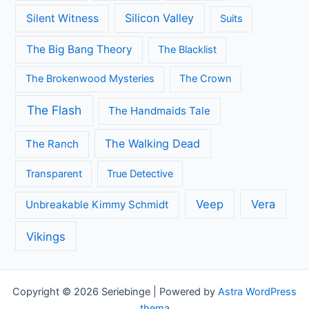
Call the Midwife
Brooklyn Nine-Nine
Death in Paradise
Dertigers
Fargo
Flikken Maastricht
Flikken Rotterdam
Game of Thrones
Fuller House
Grace and Frankie
Grantchester
Grey's Anatomy
House of Cards
Jane the Virgin
Legends of Tomorrow
Lucifer
Modern Family
Midsomer Murders
Orange is the New Black
Once Upon A Time
Outlander
Riverdale
Sherlock