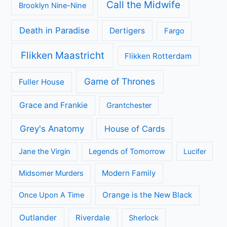
Categorieën
Achtergrond
Geen categorie
Kijkcijfers
Nieuws
Review
Series
All Creatures Great and Small
Arrow
A place to call Home
Better Call Saul
Black-ish