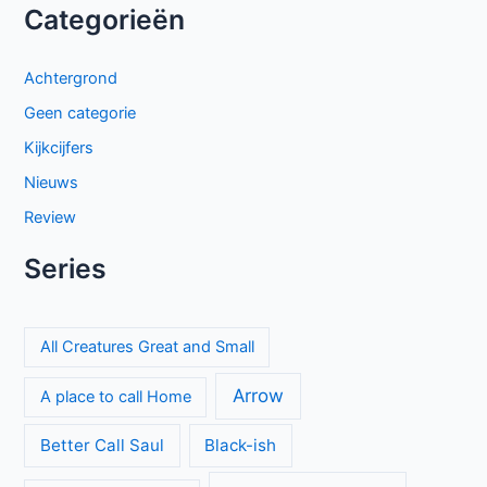
intriges naar BBC NL
Beck seizoen 11 op NPO 3: nieuwe generatie in Zweedse
misdaadserie
Cooper and Fry op BBC NL: Britse misdaadserie vol
mysterie en spanning
The Hardacres seizoen 2 op BBC NL: nieuw geld,
klassenstrijd en een gevaarlijke rivaal
El mapa de los anhelos op Netflix: ontroerende Spaanse
serie over liefde en verlies
Proyecto Final op Netflix: Mexicaanse tienerthriller over
online haat
Keuzes en gevoelens botsen in seizoen 3 van My Life with
the Walter Boys
Sherlock & Daughter: nieuwe misdaadserie met frisse kijk
op Sherlock Holmes
Mystery Road seizoen 2 brengt duistere geheimen naar het
Australische kuststadje Gideon