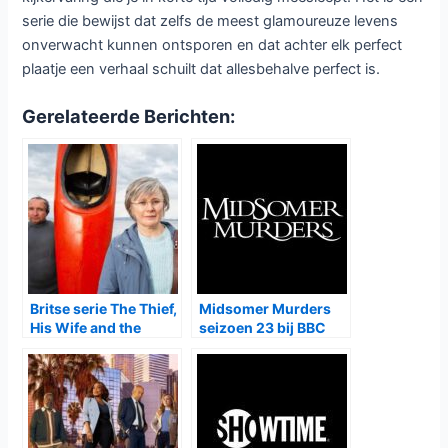
maar meeslepende serie.
Wat deze reeks extra bijzonder maakt, is de oorsprong van
het hoofdpersonage. Caro Pardíaco begon ooit als een
online sketch en groeide via sociale media uit tot een
populair fenomeen. De overstap naar een volwaardige serie
laat zien hoe digitale cultuur steeds vaker de basis vormt
voor nieuwe televisieconcepten. Door deze achtergrond
voelt het verhaal authentiek en herkenbaar, vooral in de
manier waarop het de druk van online perfectie en publieke
verwachtingen blootlegt.
Met zijn mix van humor, spanning en maatschappijkritiek
weet
Carísima
een frisse toon te zetten. De serie houdt
kijkers een spiegel voor en laat zien hoe dun de lijn is
tussen succes en chaos in een wereld die draait om
zichtbaarheid en aandacht.
Vanaf 20 mei biedt
Carísima
een compacte maar krachtige