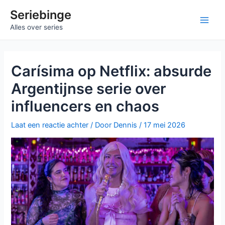
Ga
Seriebinge
naar
Ma
Alles over series
de
inhoud
Me