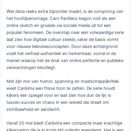
crisis en besluit dat slechts één ding haar status kan
redden: het organiseren van een ongekend groots en
onvergetelijk feest.
Terwijl de voorbereidingen in volle gang zijn, verschijnt Leo
in haar leven, gespeeld door Alex Pelao. Wat begint als een
intrigerende ontmoeting verandert al snel in een gevaarlijke
situatie wanneer blijkt dat hij geobsedeerd raakt en een
duistere kant heeft. Hierdoor verschuift de toon van de
serie van luchtige satire naar een spannende strijd waarin
Caro niet alleen haar reputatie, maar ook haar veiligheid
moet zien te beschermen.
De serie onderscheidt zich door zijn unieke opzet. Met tien
afleveringen van slechts tien minuten wordt het verhaal in
hoog tempo verteld. Dit zorgt voor een dynamische
kijkervaring waarin elke scène direct impact heeft en er
geen ruimte is voor overbodige momenten. Het maakt
Carísima
ideaal voor kijkers die op zoek zijn naar een snelle