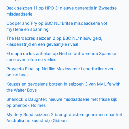
Recente berichten
Laatste seizoen van Muertos S.L. brengt chaos en zwarte
humor naar Netflix
Donkere geheimen en paranoia in The Shards op Disney+
Keuzes en gevoelens botsen in seizoen 3 van My Life with
the Walter Boys
Ted Lasso seizoen 4: verrassende comeback op Apple
TV+
De andere kant van de Bennet familie komt tot leven in
nieuwe HBO Max serie
Populair deze week
GIGN op Netflix: Franse actiethriller vol spanning en elite
missies
Sally Lockhart Mysteries brengt duistere Victoriaanse