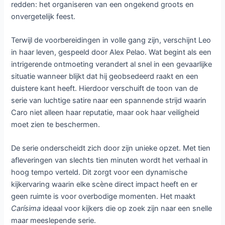
Met
Carísima
brengt Netflix een opvallende en energieke
komedieserie die de wereld van influencers op scherpe en
humoristische wijze onder de loep neemt. Vanaf 20 mei is
de reeks volledig te bekijken en neemt het verhaal je mee in
een bizarre mix van glamour, crisis en gevaar, verpakt in
een razendsnel format.
Centraal staat Caro Pardíaco, een flamboyante influencer
die haar leven volledig heeft opgebouwd rond imago en
online succes. Deze rol wordt gespeeld door Julián Kartún,
die het personage niet alleen vertolkt maar ook zelf tot
leven bracht. Caro leeft ogenschijnlijk het perfecte leven,
maar wanneer haar dertigste verjaardag dichterbij komt,
slaat de twijfel toe. Ze raakt verstrikt in een existentiële