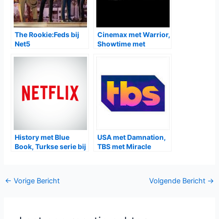
kijkervaring die je in korte tijd volledig meesleept. Het is een
serie die bewijst dat zelfs de meest glamoureuze levens
onverwacht kunnen ontsporen en dat achter elk perfect
plaatje een verhaal schuilt dat allesbehalve perfect is.
Gerelateerde Berichten:
Britse serie The Thief,
Midsomer Murders
His Wife and the
seizoen 23 bij BBC
Canoe bij NPO2
First, VRT1 en NPO2