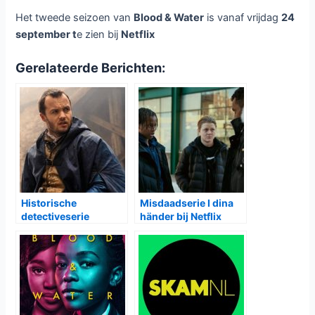
Het tweede seizoen van
Blood & Water
is vanaf vrijdag
24
september t
e zien bij
Netflix
Gerelateerde Berichten:
Historische
Misdaadserie I dina
detectiveserie
händer bij Netflix
Shardlake bij Disney+