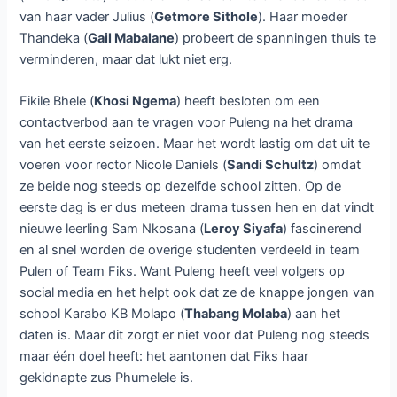
van haar vader Julius (
Getmore Sithole
). Haar moeder
Thandeka (
Gail Mabalane
) probeert de spanningen thuis te
verminderen, maar dat lukt niet erg.
Fikile Bhele (
Khosi Ngema
) heeft besloten om een
contactverbod aan te vragen voor Puleng na het drama
van het eerste seizoen. Maar het wordt lastig om dat uit te
voeren voor rector Nicole Daniels (
Sandi Schultz
) omdat
ze beide nog steeds op dezelfde school zitten. Op de
eerste dag is er dus meteen drama tussen hen en dat vindt
nieuwe leerling Sam Nkosana (
Leroy Siyafa
) fascinerend
en al snel worden de overige studenten verdeeld in team
Pulen of Team Fiks. Want Puleng heeft veel volgers op
social media en het helpt ook dat ze de knappe jongen van
school Karabo KB Molapo (
Thabang Molaba
) aan het
daten is. Maar dit zorgt er niet voor dat Puleng nog steeds
maar één doel heeft: het aantonen dat Fiks haar
gekidnapte zus Phumelele is.