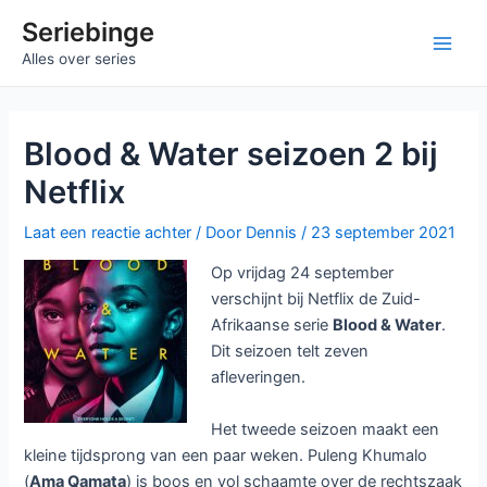
Ga
Seriebinge
naar
Main
Alles over series
de
inhoud
Men
Blood & Water seizoen 2 bij
Netflix
Laat een reactie achter
/ Door
Dennis
/
23 september 2021
Op vrijdag 24 september
verschijnt bij Netflix de Zuid-
Afrikaanse serie
Blood & Water
.
Dit seizoen telt zeven
afleveringen.
Het tweede seizoen maakt een
kleine tijdsprong van een paar weken. Puleng Khumalo
(
Ama Qamata
) is boos en vol schaamte over de rechtszaak