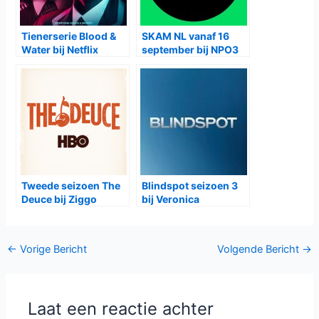
Tienerserie Blood &
SKAM NL vanaf 16
Water bij Netflix
september bij NPO3
Tweede seizoen The
Blindspot seizoen 3
Deuce bij Ziggo
bij Veronica
Bericht
←
Vorige Bericht
Volgende Bericht
→
navigatie
Laat een reactie achter