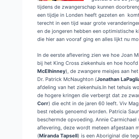
tijdens de zwangerschap kunnen doorbrenge
een tijdje in Londen heeft gezeten en kom
terecht in een tijd waar grote veranderinge
en de jongeren hebben een optimistische k
die hier aan vooraf ging en alles lijkt nu mo
In de eerste aflevering zien we hoe Joan M
bij het King Cross ziekenhuis en hoe hoofd
McElhinney
), de zwangere meisjes aan het
Dr. Patrick McNaughton (
Jonathan LaPagli
afdeling van het ziekenhuis.In het tehuis w
de hogere kringen die verbergt dat ze zwan
Corr
) die echt in de jaren 60 leeft. Viv Mag
best rebels genoemd worden. Patricia Saun
beschermde opvoeding. Annie Carmichael 
aflevering, deze wordt meteen afgestaan ma
(
Miranda Tapsell
) is een Aboriginal die te