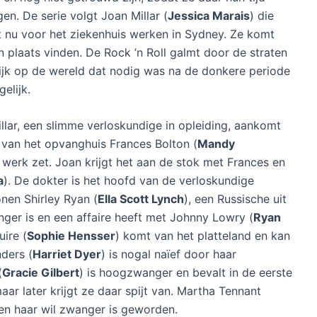
n. De serie volgt Joan Millar (
Jessica Marais
) die
t nu voor het ziekenhuis werken in Sydney. Ze komt
n plaats vinden. De Rock ’n Roll galmt door de straten
ijk op de wereld dat nodig was na de donkere periode
gelijk.
illar, een slimme verloskundige in opleiding, aankomt
 van het opvanghuis Frances Bolton (
Mandy
 werk zet. Joan krijgt het aan de stok met Frances en
a
). De dokter is het hoofd van de verloskundige
onen Shirley Ryan (
Ella Scott Lynch
), een Russische uit
ger is en een affaire heeft met Johnny Lowry (
Ryan
uire (
Sophie Hensser
) komt van het platteland en kan
ders (
Harriet Dyer
) is nogal naïef door haar
(
Gracie Gilbert
) is hoogzwanger en bevalt in de eerste
ar later krijgt ze daar spijt van. Martha Tennant
gen haar wil zwanger is geworden.