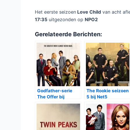
Het eerste seizoen
Love Child
van acht af
17:35
uitgezonden op
NPO2
Gerelateerde Berichten:
Godfather-serie
The Rookie seizoen
The Offer bij
5 bij Net5
Canvas