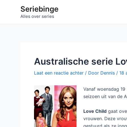
Ga
Seriebinge
naar
Alles over series
de
inhoud
Australische serie Lo
Laat een reactie achter
/ Door
Dennis
/
18 
Vanaf woensdag 19 
seizoen uit van de A
Love Child
gaat ove
vrouwen. Deze vrouw
gestuurd als ze jong