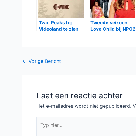
Twin Peaks bij
Tweede seizoen
Videoland te zien
Love Child bij NPO2
Bericht
←
Vorige Bericht
navigatie
Laat een reactie achter
Het e-mailadres wordt niet gepubliceerd.
V
Typ
hier...