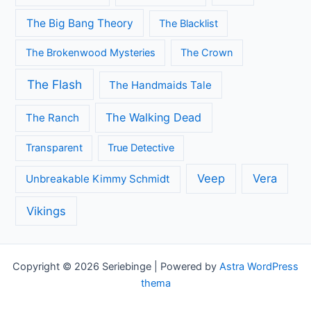
Death in Paradise
Dertigers
Fargo
Flikken Maastricht
Flikken Rotterdam
Game of Thrones
Fuller House
Grace and Frankie
Grantchester
Grey's Anatomy
House of Cards
Jane the Virgin
Legends of Tomorrow
Lucifer
Modern Family
Midsomer Murders
Orange is the New Black
Once Upon A Time
Outlander
Riverdale
Sherlock