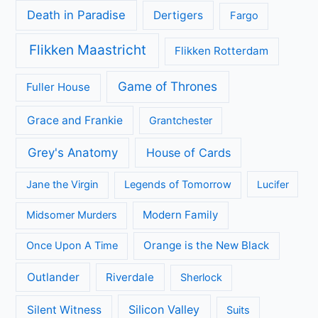
Achtergrond
Geen categorie
Kijkcijfers
Nieuws
Review
Series
All Creatures Great and Small
Arrow
A place to call Home
Better Call Saul
Black-ish
Call the Midwife
Brooklyn Nine-Nine