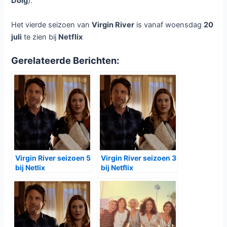
de baby van haar overleden man Mark is of van Jack
(
Martin Henderson
). Maar ze droomt al jaren er van om
moeder te worden en dat moment komt steeds dichterbij.
Jack steunt haar waar hij kan, maar de vraag wie de vader
is begint hem parten te spelen.
In het dorpje verschijnt een nieuwe knappe dokter (
Mark
Ghanimé
) waar vooral de vrouwen van Virgin River in
geïnteresseerd zijn. Hope (
Annette O’Toole
) heeft te
maken met de schade van haar auto-ongeluk. Doc (
Tim
Matheson
) krijgt bezoek van Denny Cutler (
Kai Bradbury
),
zijn kleinzoon die een geheim heeft.
Brie (
Zibby Allen
) wil de onschuld bewijzen van de man
waar ze van houdt, maar komt in een relatie terecht met
Mike (
Marco Grazzini
) en dichtbij de criminele wereld van
Calvin (
David Cubitt
). Preacher (
Colin Lawrence
) heeft
een romantische connectie, maar hoopt toch nog dat hij
weer in contact komt met Christopher en Paige (
Lexa