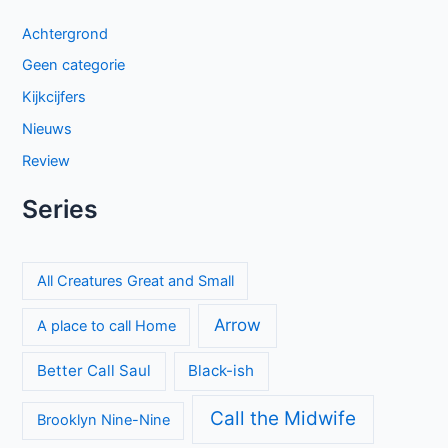
intriges naar BBC NL
The Hardacres seizoen 2 op BBC NL: nieuw geld,
klassenstrijd en een gevaarlijke rivaal
Keuzes en gevoelens botsen in seizoen 3 van My Life with
the Walter Boys
Cooper and Fry op BBC NL: Britse misdaadserie vol
mysterie en spanning
Beck seizoen 11 op NPO 3: nieuwe generatie in Zweedse
misdaadserie
Laatste seizoen van Muertos S.L. brengt chaos en zwarte
humor naar Netflix
Britse misdaadserie Suspect bij VRT1 en Canvas
One Hundred Years of Solitude seizoen 2: episch slot op
Netflix
Donkere geheimen en paranoia in The Shards op Disney+
Categorieën