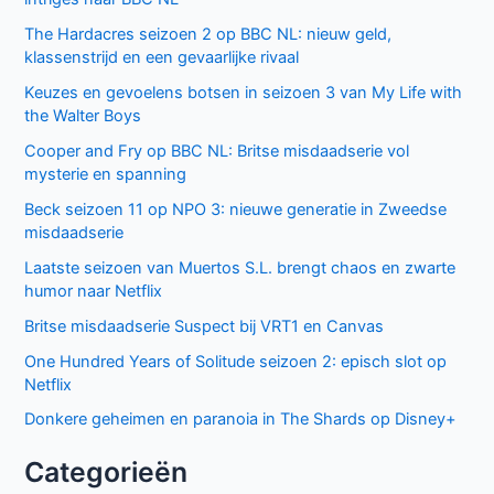
Recente berichten
Laatste seizoen van Muertos S.L. brengt chaos en zwarte
humor naar Netflix
Donkere geheimen en paranoia in The Shards op Disney+
Keuzes en gevoelens botsen in seizoen 3 van My Life with
the Walter Boys
Ted Lasso seizoen 4: verrassende comeback op Apple
TV+
De andere kant van de Bennet familie komt tot leven in
nieuwe HBO Max serie
Populair deze week
GIGN op Netflix: Franse actiethriller vol spanning en elite
missies
Sally Lockhart Mysteries brengt duistere Victoriaanse