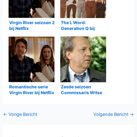
Doig
).
Het vierde seizoen van
Virgin River
is vanaf woensdag
20
juli
te zien bij
Netflix
Gerelateerde Berichten:
Virgin River seizoen 5
Virgin River seizoen 3
bij Netlix
bij Netflix