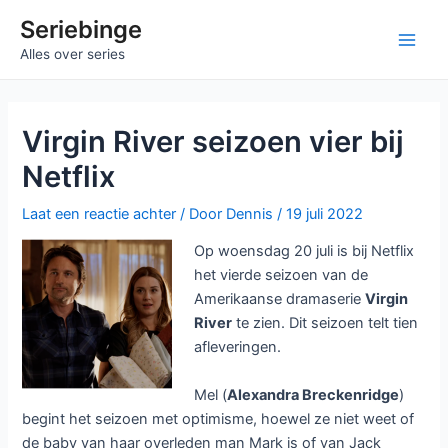
Ga
Seriebinge
naar
Ma
Alles over series
de
inhoud
Me