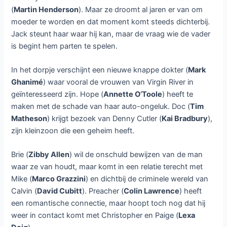
Virgin River seizoen vier bij
Netflix
Laat een reactie achter
/ Door
Dennis
/
19 juli 2022
Op woensdag 20 juli is bij Netflix
het vierde seizoen van de
Amerikaanse dramaserie
Virgin
River
te zien. Dit seizoen telt tien
afleveringen.
Mel (
Alexandra Breckenridge
)
begint het seizoen met optimisme, hoewel ze niet weet of