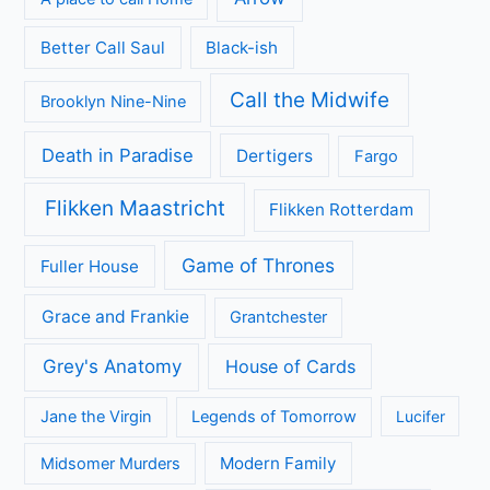
op Sherlock Holmes
Entre padre e hijo op Netflix: spannende Mexicaanse
dramaserie vol geheimen
Categorieën
Achtergrond
Geen categorie
Kijkcijfers
Nieuws
Review
Series
All Creatures Great and Small