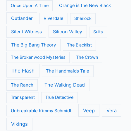
Arrow
A place to call Home
Better Call Saul
Black-ish
Call the Midwife
Brooklyn Nine-Nine
Death in Paradise
Dertigers
Fargo
Flikken Maastricht
Flikken Rotterdam
Game of Thrones
Fuller House
Grace and Frankie
Grantchester
Grey's Anatomy
House of Cards
Jane the Virgin
Legends of Tomorrow
Lucifer
Modern Family
Midsomer Murders