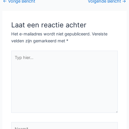
Tienerdrama
Designated Survivor
Euphoria bij Ziggo
seizoen 3 bij Netflix
Devious Maids krijgt
Stephen King boek
derde seizoen
11/22/63 wordt een
serie