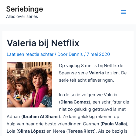
Ga
Seriebinge
naar
Ma
Alles over series
de
inhoud
Me