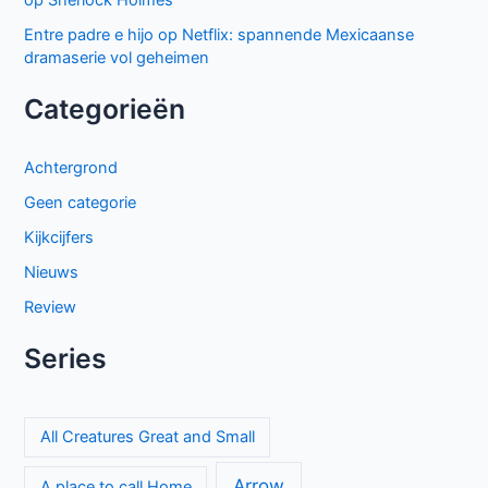
GIGN op Netflix: Franse actiethriller vol spanning en elite
missies
Sally Lockhart Mysteries brengt duistere Victoriaanse
intriges naar BBC NL
Cooper and Fry op BBC NL: Britse misdaadserie vol
mysterie en spanning
Beck seizoen 11 op NPO 3: nieuwe generatie in Zweedse
misdaadserie
El mapa de los anhelos op Netflix: ontroerende Spaanse
serie over liefde en verlies
The Hardacres seizoen 2 op BBC NL: nieuw geld,
klassenstrijd en een gevaarlijke rivaal
Proyecto Final op Netflix: Mexicaanse tienerthriller over
online haat
Keuzes en gevoelens botsen in seizoen 3 van My Life with
the Walter Boys
Sherlock & Daughter: nieuwe misdaadserie met frisse kijk