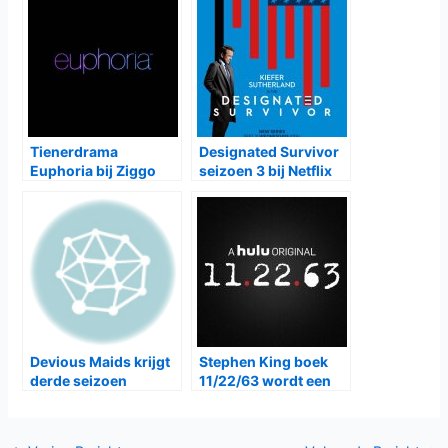
Lola (
Silma López
) en Nerea (
Teresa Riott
). Als ze bezig is
met een nieuw boek wil dat ook allemaal niet vlotten tot ze
de grappige en knappe Victor (
Maxi Iglesias
) ontmoet. Hij
inspireert haar om weer te schrijven en adviseert haar dat
seks verkoopt en dat ze een erotisch boek over haar
ongelukkige seksleven moet schrijven.
Valeria
is vanaf vrijdag
8 mei
te zien bij
Netflix
Gerelateerde Berichten:
Laatste seizoen
Valeria seizoen 2 bij
Valeria bij Netflix
Netflix