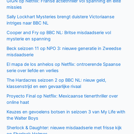
Facebook
Twitter
Recente berichten
Laatste seizoen van Muertos S.L. brengt chaos en zwarte
humor naar Netflix
Donkere geheimen en paranoia in The Shards op Disney+
Keuzes en gevoelens botsen in seizoen 3 van My Life with
the Walter Boys
Ted Lasso seizoen 4: verrassende comeback op Apple
TV+
De andere kant van de Bennet familie komt tot leven in
nieuwe HBO Max serie
Populair deze week