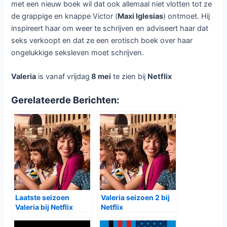
Valeria bij Netflix
Laat een reactie achter
/ Door
Dennis
/
7 mei 2020
Op vrijdag 8 mei is bij Netflix de
Spaanse serie
Valeria
te zien. De
serie telt acht afleveringen.
In de serie volgen we Valeria
(
Diana Gomez
), een schrijfster die
niet zo gelukkig getrouwd is met
Adrian (
Ibrahim Al Shami
). Ze kan gelukkig rekenen op
hulp van haar drie beste vriendinnen Carmen (
Paula Malia
),