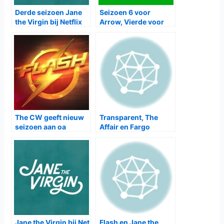
Derde seizoen Jane
Seizoen 6 voor
the Virgin bij Netflix
Arrow, Vierde voor
Jane the Virgin en
The Flash en meer
The CW geeft nieuw
Transparent, The
seizoen aan oa
Affair en Fargo
Legends of
winnaar Golden
Tomorrow, The
Globes
Originals en Reign
Jane the Virgin bij Net
Flash en Jane the