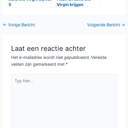
5
Virgin krijgen
volledig seizoen
Bericht
←
Vorige Bericht
Volgende Bericht
→
navigatie
Laat een reactie achter
Het e-mailadres wordt niet gepubliceerd.
Vereiste
velden zijn gemarkeerd met
*
Typ
hier...