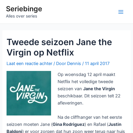
Ga
Seriebinge
naar
Main
Alles over series
de
inhoud
Men
Tweede seizoen Jane the
Virgin op Netflix
Laat een reactie achter
/ Door
Dennis
/
11 april 2017
Op woensdag 12 april maakt
Netflix het volledige tweede
seizoen van
Jane the Virgin
beschikbaar. Dit seizoen telt 22
afleveringen.
Na de cliffhanger van het eerste
seizoen moeten Jane (
Gina Rodriguez
) en Rafael (
Justin
Baldoni
) er voor zorgen dat hun zoon weer terug naar huis