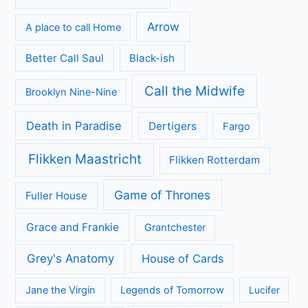
Arrow
A place to call Home
Better Call Saul
Black-ish
Call the Midwife
Brooklyn Nine-Nine
Death in Paradise
Dertigers
Fargo
Flikken Maastricht
Flikken Rotterdam
Game of Thrones
Fuller House
Grace and Frankie
Grantchester
Grey's Anatomy
House of Cards
Jane the Virgin
Legends of Tomorrow
Lucifer