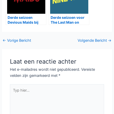
Derde seizoen
Derde seizoen voor
Devious Maids bij
The Last Man on
TLC
Earth, Vierde voor
Brooklyn Nine-Nine,
Tweede voor Lucky
Bericht
←
Vorige Bericht
Volgende Bericht
→
Man
navigatie
Laat een reactie achter
Het e-mailadres wordt niet gepubliceerd.
Vereiste
velden zijn gemarkeerd met
*
Typ
hier...