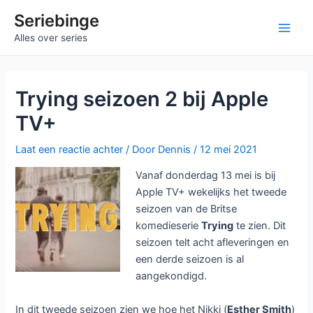
Ga
Seriebinge
naar
Main
Alles over series
de
inhoud
Men
Trying seizoen 2 bij Apple
TV+
Laat een reactie achter
/ Door
Dennis
/
12 mei 2021
Vanaf donderdag 13 mei is bij
Apple TV+ wekelijks het tweede
seizoen van de Britse
komedieserie
Trying
te zien. Dit
seizoen telt acht afleveringen en
een derde seizoen is al
aangekondigd.
In dit tweede seizoen zien we hoe het Nikki (
Esther Smith
)