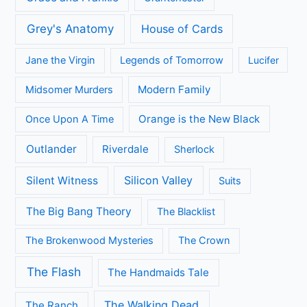
Grey's Anatomy
House of Cards
Jane the Virgin
Legends of Tomorrow
Lucifer
Modern Family
Midsomer Murders
Orange is the New Black
Once Upon A Time
Outlander
Riverdale
Sherlock
Silicon Valley
Silent Witness
Suits
The Big Bang Theory
The Blacklist
The Brokenwood Mysteries
The Crown
The Flash
The Handmaids Tale
The Walking Dead
The Ranch