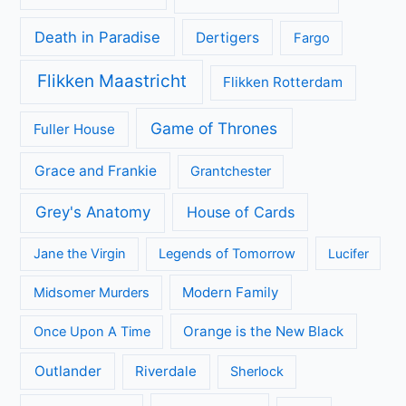
Series
All Creatures Great and Small
Arrow
A place to call Home
Better Call Saul
Black-ish
Call the Midwife
Brooklyn Nine-Nine
Death in Paradise
Dertigers
Fargo
Flikken Maastricht
Flikken Rotterdam
Game of Thrones
Fuller House
Grace and Frankie
Grantchester