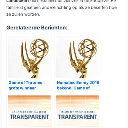
Landecker
) die seksueel met zichzelf in de knoop zit. Elk
familielid gaat een andere richting op als ze beseffen hoe
ze zullen worden.
Gerelateerde Berichten:
Game of Thrones
Nomaties Emmy 2016
grote winnaar
bekend: Game of
Emmmy’s 2016
Thones, American
Crime Story en Fargo
aan kop