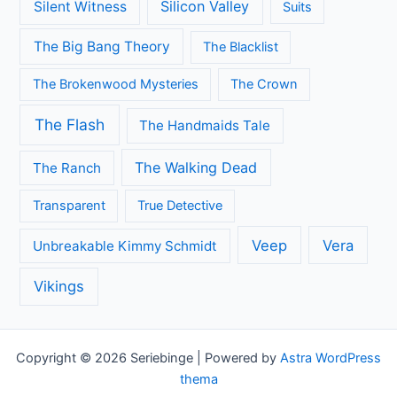
Grey's Anatomy
House of Cards
Jane the Virgin
Legends of Tomorrow
Lucifer
Modern Family
Midsomer Murders
Orange is the New Black
Once Upon A Time
Outlander
Riverdale
Sherlock
Silicon Valley
Silent Witness
Suits
The Big Bang Theory
The Blacklist
The Brokenwood Mysteries
The Crown
The Flash
The Handmaids Tale
The Walking Dead
The Ranch