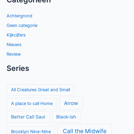
El mapa de los anhelos op Netflix: ontroerende Spaanse
serie over liefde en verlies
Proyecto Final op Netflix: Mexicaanse tienerthriller over
online haat
Keuzes en gevoelens botsen in seizoen 3 van My Life with
the Walter Boys
Mystery Road seizoen 2 brengt duistere geheimen naar het
Australische kuststadje Gideon
Categorieën
Achtergrond
Geen categorie
Kijkcijfers
Nieuws
Review