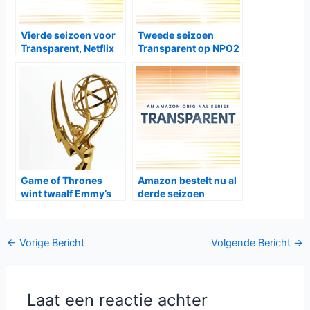
Vierde seizoen voor
Tweede seizoen
Transparent, Netflix
Transparent op NPO2
komt met Glow, Sky
met Sick Note
Game of Thrones
Amazon bestelt nu al
wint twaalf Emmy’s
derde seizoen
Transparent
Bericht
←
Vorige Bericht
Volgende Bericht
→
navigatie
Laat een reactie achter