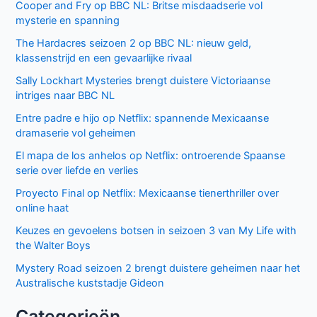
TV+
De andere kant van de Bennet familie komt tot leven in
nieuwe HBO Max serie
Populair deze week
GIGN op Netflix: Franse actiethriller vol spanning en elite
missies
Beck seizoen 11 op NPO 3: nieuwe generatie in Zweedse
misdaadserie
Cooper and Fry op BBC NL: Britse misdaadserie vol
mysterie en spanning
The Hardacres seizoen 2 op BBC NL: nieuw geld,
klassenstrijd en een gevaarlijke rivaal
Sally Lockhart Mysteries brengt duistere Victoriaanse
intriges naar BBC NL
Entre padre e hijo op Netflix: spannende Mexicaanse
dramaserie vol geheimen