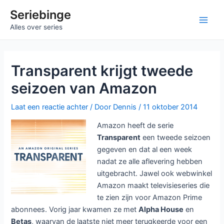
Ga
Seriebinge
naar
Main
Alles over series
de
inhoud
Men
Transparent krijgt tweede
seizoen van Amazon
Laat een reactie achter
/ Door
Dennis
/
11 oktober 2014
Amazon heeft de serie
Transparent
een tweede seizoen
gegeven en dat al een week
nadat ze alle aflevering hebben
uitgebracht. Jawel ook webwinkel
Amazon maakt televisieseries die
te zien zijn voor Amazon Prime
abonnees. Vorig jaar kwamen ze met
Alpha House
en
Betas
, waarvan de laatste niet meer terugkeerde voor een