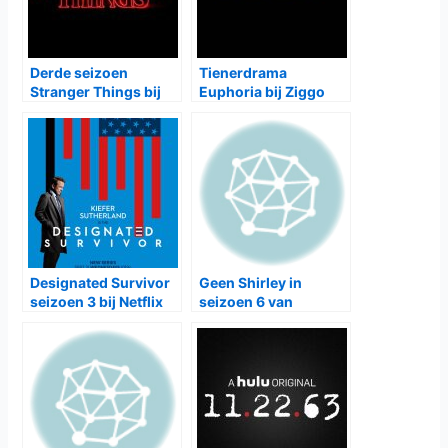
Derde seizoen
Tienerdrama
Stranger Things bij
Euphoria bij Ziggo
Netflix
Designated Survivor
Geen Shirley in
seizoen 3 bij Netflix
seizoen 6 van
Community