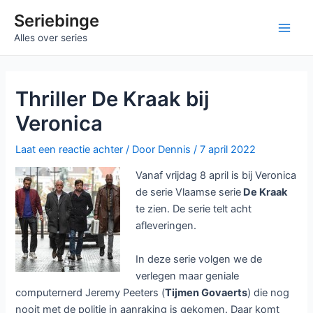
Ga
Seriebinge
naar
Main
Alles over series
de
inhoud
Men
Thriller De Kraak bij
Veronica
Laat een reactie achter
/ Door
Dennis
/
7 april 2022
Vanaf vrijdag 8 april is bij Veronica
de serie Vlaamse serie
De Kraak
te zien. De serie telt acht
afleveringen.
In deze serie volgen we de
verlegen maar geniale
computernerd Jeremy Peeters (
Tijmen Govaerts
) die nog
nooit met de politie in aanraking is gekomen. Daar komt