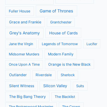
Game of Thrones
Fuller House
Grace and Frankie
Grantchester
Grey's Anatomy
House of Cards
Jane the Virgin
Legends of Tomorrow
Lucifer
Modern Family
Midsomer Murders
Orange is the New Black
Once Upon A Time
Outlander
Riverdale
Sherlock
Silicon Valley
Silent Witness
Suits
The Big Bang Theory
The Blacklist
The Brokenwood Mysteries
The Crown