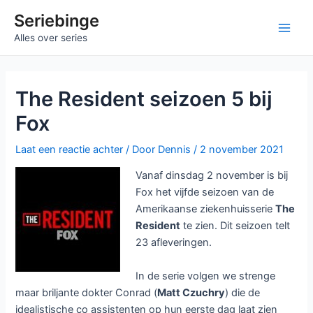
Ga
Seriebinge
naar
Main
Alles over series
de
inhoud
Men
The Resident seizoen 5 bij
Fox
Laat een reactie achter
/ Door
Dennis
/
2 november 2021
Vanaf dinsdag 2 november is bij
Fox het vijfde seizoen van de
Amerikaanse ziekenhuisserie
The
Resident
te zien. Dit seizoen telt
23 afleveringen.
In de serie volgen we strenge
maar briljante dokter Conrad (
Matt Czuchry
) die de
idealistische co assistenten op hun eerste dag laat zien