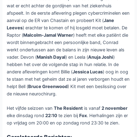
wat er echt achter de gordijnen van het ziekenhuis
afspeelt. In de eerste aflevering plegen cybercriminelen een
aanval op de ER van Chastain en probeert Kit (
Jane
Leeves
) erachter te komen of hij losgeld moet betalen. De
Raptor (
Malcolm-Jamal Warner
) heeft met elke patiënt die
wordt binnengebracht een persoonlijke band, Conrad
werkt ondertussen aan de balans in zijn nieuwe leven als
vader. Devon (
Manish Dayal
) en Leela (
Anuja Joshi
)
hebben het over de volgende stap in hun relatie. In de
andere afleveringen komt Billie (
Jessica Lucas
) oog in oog
te staan met het geheim dat ze al jaren verborgen houdt en
helpt Bell (
Bruce Greenwood
) Kit met een beslissing over
de nieuwe neurochirurg.
Het vijfde seizoen van
The Resident
is vanaf
2 november
elke dinsdag rond
22:10
te zien bij
Fox
. Herhalingen zijn er
op vrijdag om 20:00 en op zondag rond 23:30 te zien.