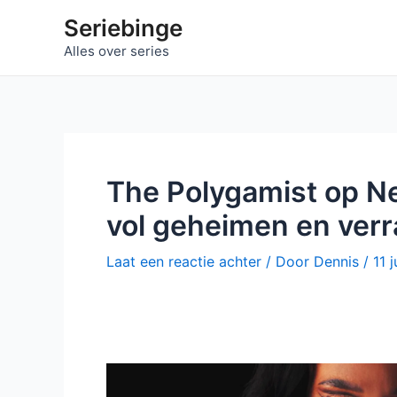
Ga
Seriebinge
naar
Alles over series
de
inhoud
The Polygamist op Ne
vol geheimen en ver
Laat een reactie achter
/ Door
Dennis
/
11 