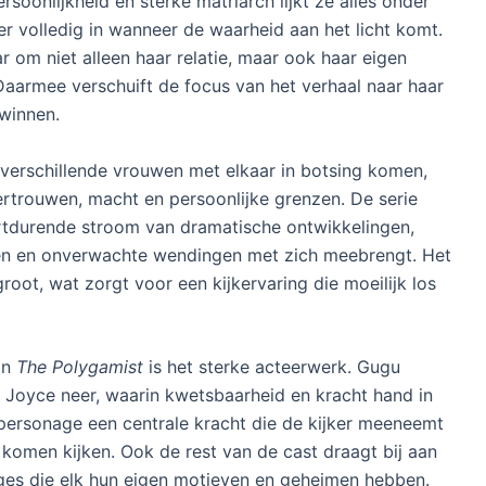
rsoonlijkheid en sterke matriarch lijkt ze alles onder
er volledig in wanneer de waarheid aan het licht komt.
 om niet alleen haar relatie, maar ook haar eigen
 Daarmee verschuift de focus van het verhaal naar haar
 winnen.
 verschillende vrouwen met elkaar in botsing komen,
ertrouwen, macht en persoonlijke grenzen. De serie
rtdurende stroom van dramatische ontwikkelingen,
en en onverwachte wendingen met zich meebrengt. Het
root, wat zorgt voor een kijkervaring die moeilijk los
an
The Polygamist
is het sterke acteerwerk. Gugu
Joyce neer, waarin kwetsbaarheid en kracht hand in
personage een centrale kracht die de kijker meeneemt
l komen kijken. Ook de rest van de cast draagt bij aan
ages die elk hun eigen motieven en geheimen hebben.