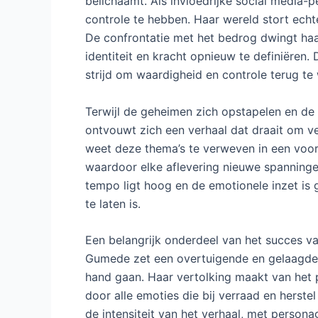
belichaamt. Als invloedrijke social media-pe
controle te hebben. Haar wereld stort echt
De confrontatie met het bedrog dwingt haar
identiteit en kracht opnieuw te definiëren.
strijd om waardigheid en controle terug te
Terwijl de geheimen zich opstapelen en de
ontvouwt zich een verhaal dat draait om v
weet deze thema’s te verweven in een voo
waardoor elke aflevering nieuwe spanning
tempo ligt hoog en de emotionele inzet is g
te laten is.
Een belangrijk onderdeel van het succes v
Gumede zet een overtuigende en gelaagde 
hand gaan. Haar vertolking maakt van het 
door alle emoties die bij verraad en herste
de intensiteit van het verhaal, met person