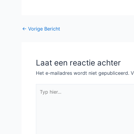
Black vanaf 17 juni
en derde seizoen
bij Netflix
voor You Me Her
Bericht
←
Vorige Bericht
navigatie
Laat een reactie achter
Het e-mailadres wordt niet gepubliceerd.
V
Typ
hier...