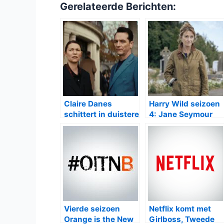
Gerelateerde Berichten:
Claire Danes
Harry Wild seizoen
schittert in duistere
4: Jane Seymour
Netflix-thriller The
keert terug als
Beast in Me
Ierlands
scherpzinnigste
detective
Vierde seizoen
Netflix komt met
Orange is the New
Girlboss, Tweede