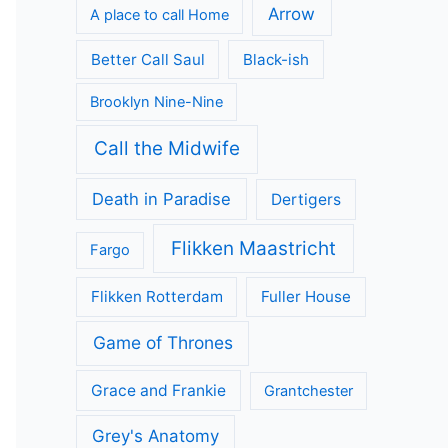
Arrow
A place to call Home
Better Call Saul
Black-ish
Brooklyn Nine-Nine
Call the Midwife
Death in Paradise
Dertigers
Flikken Maastricht
Fargo
Flikken Rotterdam
Fuller House
Game of Thrones
Grace and Frankie
Grantchester
Grey's Anatomy