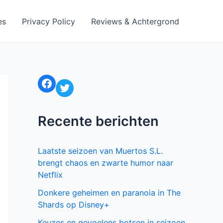
es
Privacy Policy
Reviews & Achtergrond
Facebook
Twitter
Recente berichten
Laatste seizoen van Muertos S.L.
brengt chaos en zwarte humor naar
Netflix
Donkere geheimen en paranoia in The
Shards op Disney+
Keuzes en gevoelens botsen in seizoen