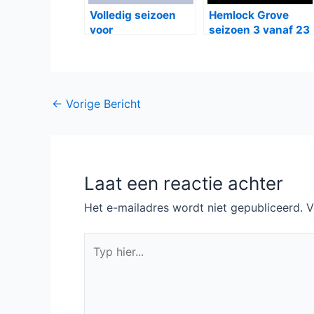
Volledig seizoen
Hemlock Grove
voor
seizoen 3 vanaf 23
Grandfathered,
oktober bij Netflix
Netflix komt met 13
Reasons Why
Bericht
←
Vorige Bericht
navigatie
Laat een reactie achter
Het e-mailadres wordt niet gepubliceerd.
V
Typ
hier...