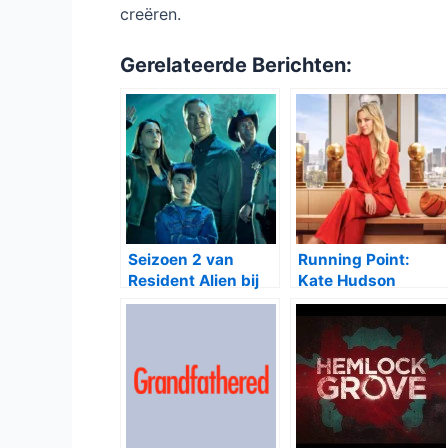
creëren.
Gerelateerde Berichten:
Seizoen 2 van
Running Point:
Resident Alien bij
Kate Hudson
Netflix
schittert in nieuwe
sportkomedie van
Mindy Kaling