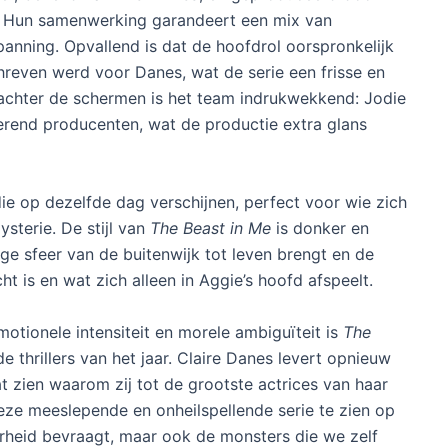
. Hun samenwerking garandeert een mix van
nning. Opvallend is dat de hoofdrol oorspronkelijk
reven werd voor Danes, wat de serie een frisse en
achter de schermen is het team indrukwekkend: Jodie
erend producenten, wat de productie extra glans
die op dezelfde dag verschijnen, perfect voor wie zich
ysterie. De stijl van
The Beast in Me
is donker en
ige sfeer van de buitenwijk tot leven brengt en de
ht is en wat zich alleen in Aggie’s hoofd afspeelt.
otionele intensiteit en morele ambiguïteit is
The
thrillers van het jaar. Claire Danes levert opnieuw
aat zien waarom zij tot de grootste actrices van haar
eze meeslepende en onheilspellende serie te zien op
aarheid bevraagt, maar ook de monsters die we zelf