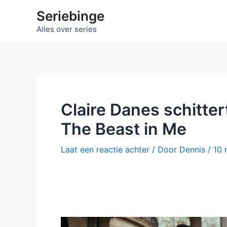
Ga
Seriebinge
naar
Alles over series
de
inhoud
Claire Danes schittert
The Beast in Me
Laat een reactie achter
/ Door
Dennis
/
10 