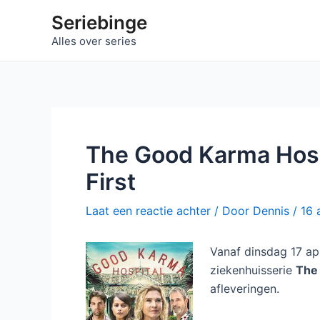
Ga
Seriebinge
naar
Alles over series
de
inhoud
The Good Karma Hospi
First
Laat een reactie achter
/ Door
Dennis
/
16 
Vanaf dinsdag 17 apr
ziekenhuisserie
The
afleveringen.