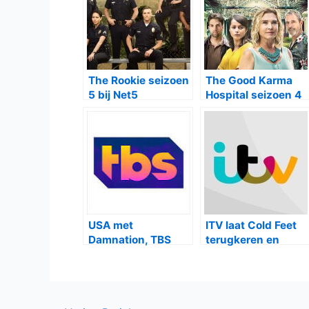
The Rookie seizoen
The Good Karma
5 bij Net5
Hospital seizoen 4
bij BBC First
USA met
ITV laat Cold Feet
Damnation, TBS
terugkeren en
met Miracle
kondigt twee
Workers
nieuwe series aan