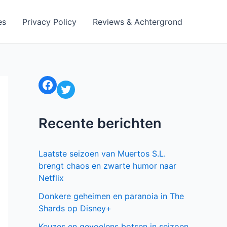
es
Privacy Policy
Reviews & Achtergrond
Facebook
Twitter
Recente berichten
Laatste seizoen van Muertos S.L.
brengt chaos en zwarte humor naar
Netflix
Donkere geheimen en paranoia in The
Shards op Disney+
Keuzes en gevoelens botsen in seizoen