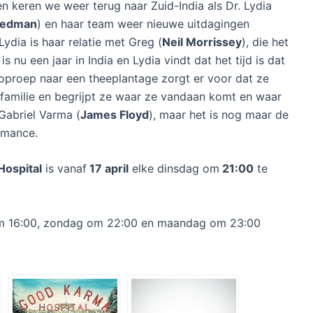
n keren we weer terug naar Zuid-India als Dr. Lydia
Redman
) en haar team weer nieuwe uitdagingen
dia is haar relatie met Greg (
Neil Morrissey
), die het
 is nu een jaar in India en Lydia vindt dat het tijd is dat
 oproep naar een theeplantage zorgt er voor dat ze
familie en begrijpt ze waar ze vandaan komt en waar
 Gabriel Varma (
James Floyd
), maar het is nog maar de
omance.
ospital
is vanaf
17 april
elke dinsdag om
21:00
te
 om 16:00, zondag om 22:00 en maandag om 23:00