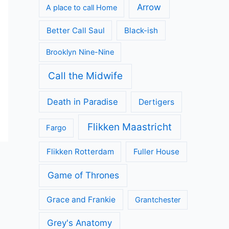
Arrow
A place to call Home
Better Call Saul
Black-ish
Brooklyn Nine-Nine
Call the Midwife
Death in Paradise
Dertigers
Flikken Maastricht
Fargo
Flikken Rotterdam
Fuller House
Game of Thrones
Grace and Frankie
Grantchester
Grey's Anatomy