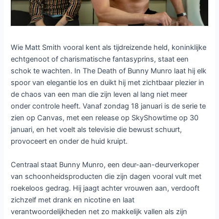
Wie Matt Smith vooral kent als tijdreizende held, koninklijke
echtgenoot of charismatische fantasyprins, staat een
schok te wachten. In The Death of Bunny Munro laat hij elk
spoor van elegantie los en duikt hij met zichtbaar plezier in
de chaos van een man die zijn leven al lang niet meer
onder controle heeft. Vanaf zondag 18 januari is de serie te
zien op Canvas, met een release op SkyShowtime op 30
januari, en het voelt als televisie die bewust schuurt,
provoceert en onder de huid kruipt.
Centraal staat Bunny Munro, een deur-aan-deurverkoper
van schoonheidsproducten die zijn dagen vooral vult met
roekeloos gedrag. Hij jaagt achter vrouwen aan, verdooft
zichzelf met drank en nicotine en laat
verantwoordelijkheden net zo makkelijk vallen als zijn