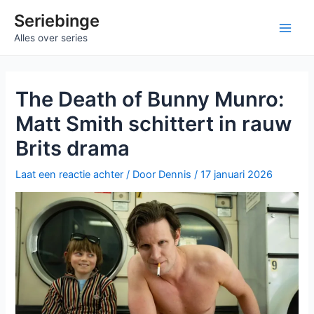
Ga
Seriebinge
naar
Main
Alles over series
de
inhoud
Men
The Death of Bunny Munro:
Matt Smith schittert in rauw
Brits drama
Laat een reactie achter
/ Door
Dennis
/
17 januari 2026