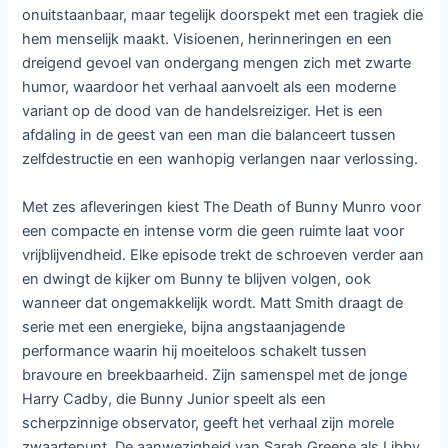
onuitstaanbaar, maar tegelijk doorspekt met een tragiek die
hem menselijk maakt. Visioenen, herinneringen en een
dreigend gevoel van ondergang mengen zich met zwarte
humor, waardoor het verhaal aanvoelt als een moderne
variant op de dood van de handelsreiziger. Het is een
afdaling in de geest van een man die balanceert tussen
zelfdestructie en een wanhopig verlangen naar verlossing.
Met zes afleveringen kiest The Death of Bunny Munro voor
een compacte en intense vorm die geen ruimte laat voor
vrijblijvendheid. Elke episode trekt de schroeven verder aan
en dwingt de kijker om Bunny te blijven volgen, ook
wanneer dat ongemakkelijk wordt. Matt Smith draagt de
serie met een energieke, bijna angstaanjagende
performance waarin hij moeiteloos schakelt tussen
bravoure en breekbaarheid. Zijn samenspel met de jonge
Harry Cadby, die Bunny Junior speelt als een
scherpzinnige observator, geeft het verhaal zijn morele
zwaartepunt. De aanwezigheid van Sarah Greene als Libby