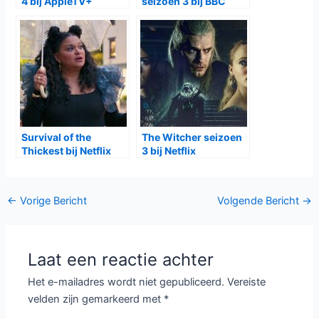
4 bij AppleTV+
seizoen 3 bij BBC
First
Survival of the
The Witcher seizoen
Thickest bij Netflix
3 bij Netflix
Bericht
←
Vorige Bericht
Volgende Bericht
→
navigatie
Laat een reactie achter
Het e-mailadres wordt niet gepubliceerd.
Vereiste
velden zijn gemarkeerd met
*