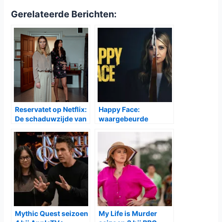
Gerelateerde Berichten:
Reservatet op Netflix:
Happy Face:
De schaduwzijde van
waargebeurde
een Deense elitewijk
misdaadserie onthult
het duistere
familiegeheim van
een seriemoordenaar
Mythic Quest seizoen
My Life is Murder