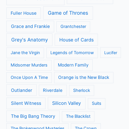
Game of Thrones
Fuller House
Grace and Frankie
Grantchester
Grey's Anatomy
House of Cards
Jane the Virgin
Legends of Tomorrow
Lucifer
Modern Family
Midsomer Murders
Orange is the New Black
Once Upon A Time
Outlander
Riverdale
Sherlock
Silicon Valley
Silent Witness
Suits
The Big Bang Theory
The Blacklist
The Brokenwood Mysteries
The Crown