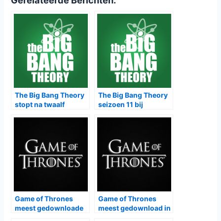
The Big Bang Theory
The Big Bang Theory
stopt na twaalf
seizoen 11 bij
seizoenen
Veronica
Game of Thrones
Game of Thrones
meest gedownloade
meest gedownload in
serie van 2017
2016