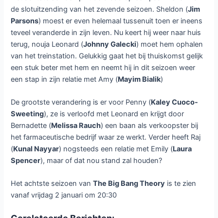
de slotuitzending van het zevende seizoen. Sheldon (
Jim
Parsons
) moest er even helemaal tussenuit toen er ineens
teveel veranderde in zijn leven. Nu keert hij weer naar huis
terug, nouja Leonard (
Johnny Galecki
) moet hem ophalen
van het treinstation. Gelukkig gaat het bij thuiskomst gelijk
een stuk beter met hem en neemt hij in dit seizoen weer
een stap in zijn relatie met Amy (
Mayim Bialik
)
De grootste verandering is er voor Penny (
Kaley Cuoco-
Sweeting
), ze is verloofd met Leonard en krijgt door
Bernadette (
Melissa Rauch
) een baan als verkoopster bij
het farmaceutische bedrijf waar ze werkt. Verder heeft Raj
(
Kunal Nayyar
) nogsteeds een relatie met Emily (
Laura
Spencer
), maar of dat nou stand zal houden?
Het achtste seizoen van
The Big Bang Theory
is te zien
vanaf vrijdag 2 januari om 20:30
Gerelateerde Berichten: