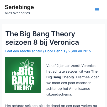
Ga
Seriebinge
naar
Main
Alles over series
de
inhoud
Men
The Big Bang Theory
seizoen 8 bij Veronica
Laat een reactie achter
/ Door
Dennis
/
2 januari 2015
Vanaf 2 januari zendt Veronica
het achtste seizoen uit van
The
Big Bang Theory
. Hiermee lopen
we maar een paar maanden
achter op het Amerikaanse
uitzendschema.
Het achtste seizoen pikt de draad op een paar weken na