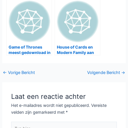
Game of Thrones
House of Cards en
meest gedownload in
Modern Family aan
2014
kop bij SAG-Award
nominaties
Bericht
←
Vorige Bericht
Volgende Bericht
→
navigatie
Laat een reactie achter
Het e-mailadres wordt niet gepubliceerd.
Vereiste
velden zijn gemarkeerd met
*
Typ