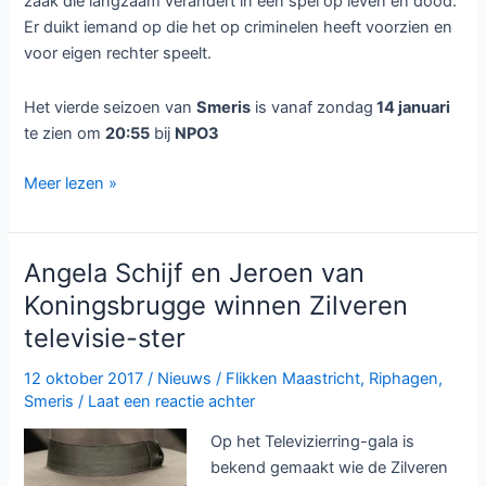
zaak die langzaam verandert in een spel op leven en dood.
Er duikt iemand op die het op criminelen heeft voorzien en
voor eigen rechter speelt.
Het vierde seizoen van
Smeris
is vanaf zondag
14 januari
te zien om
20:55
bij
NPO3
Smeris
Meer lezen »
seizoen
vier
bij
Angela Schijf en Jeroen van
NPO3
Koningsbrugge winnen Zilveren
televisie-ster
12 oktober 2017
/
Nieuws
/
Flikken Maastricht
,
Riphagen
,
Smeris
/
Laat een reactie achter
Op het Televizierring-gala is
bekend gemaakt wie de Zilveren