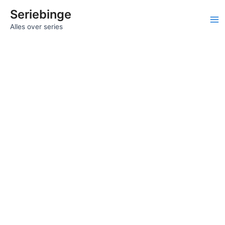
Ga
Seriebinge
naar
Ma
Alles over series
de
inhoud
Me