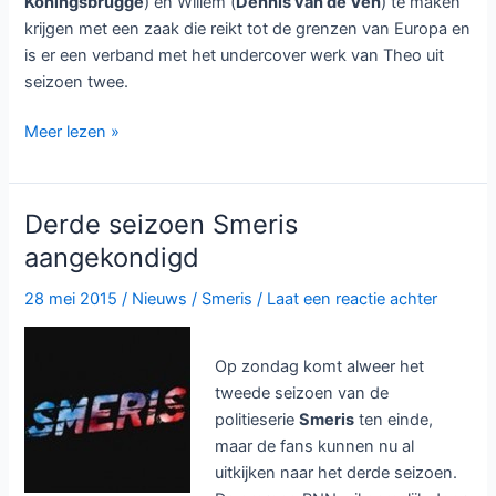
Koningsbrugge
) en Willem (
Dennis van de Ven
) te maken
krijgen met een zaak die reikt tot de grenzen van Europa en
is er een verband met het undercover werk van Theo uit
seizoen twee.
Z
Meer lezen »
Nation
en
Smeris
Derde seizoen Smeris
krijgen
aangekondigd
vierde
seizoen
28 mei 2015
/
Nieuws
/
Smeris
/
Laat een reactie achter
Op zondag komt alweer het
tweede seizoen van de
politieserie
Smeris
ten einde,
maar de fans kunnen nu al
uitkijken naar het derde seizoen.