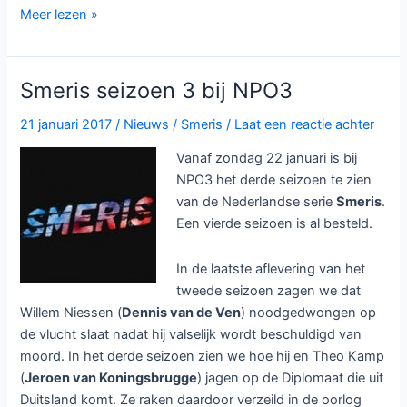
Angela
Meer lezen »
Schijf
en
Jeroen
Smeris seizoen 3 bij NPO3
van
Koningsbrugge
21 januari 2017
/
Nieuws
/
Smeris
/
Laat een reactie achter
winnen
Vanaf zondag 22 januari is bij
Zilveren
NPO3 het derde seizoen te zien
televisie-
van de Nederlandse serie
Smeris
.
ster
Een vierde seizoen is al besteld.
In de laatste aflevering van het
tweede seizoen zagen we dat
Willem Niessen (
Dennis van de Ven
) noodgedwongen op
de vlucht slaat nadat hij valselijk wordt beschuldigd van
moord. In het derde seizoen zien we hoe hij en Theo Kamp
(
Jeroen van Koningsbrugge
) jagen op de Diplomaat die uit
Duitsland komt. Ze raken daardoor verzeild in de oorlog