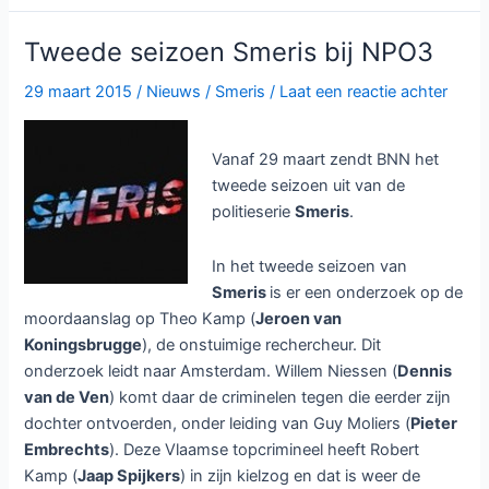
Smeris
aangekondigd
Tweede seizoen Smeris bij NPO3
29 maart 2015
/
Nieuws
/
Smeris
/
Laat een reactie achter
Vanaf 29 maart zendt BNN het
tweede seizoen uit van de
politieserie
Smeris
.
In het tweede seizoen van
Smeris
is er een onderzoek op de
moordaanslag op Theo Kamp (
Jeroen van
Koningsbrugge
), de onstuimige rechercheur. Dit
onderzoek leidt naar Amsterdam. Willem Niessen (
Dennis
van de Ven
) komt daar de criminelen tegen die eerder zijn
dochter ontvoerden, onder leiding van Guy Moliers (
Pieter
Embrechts
). Deze Vlaamse topcrimineel heeft Robert
Kamp (
Jaap Spijkers
) in zijn kielzog en dat is weer de