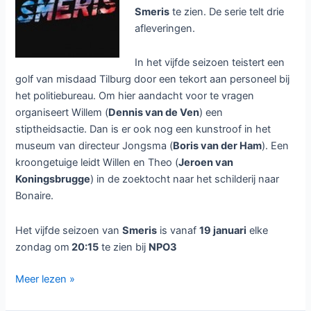
Smeris
te zien. De serie telt drie
afleveringen.
In het vijfde seizoen teistert een
golf van misdaad Tilburg door een tekort aan personeel bij
het politiebureau. Om hier aandacht voor te vragen
organiseert Willem (
Dennis van de Ven
) een
stiptheidsactie. Dan is er ook nog een kunstroof in het
museum van directeur Jongsma (
Boris van der Ham
). Een
kroongetuige leidt Willen en Theo (
Jeroen van
Koningsbrugge
) in de zoektocht naar het schilderij naar
Bonaire.
Het vijfde seizoen van
Smeris
is vanaf
19 januari
elke
zondag om
20:15
te zien bij
NPO3
Vijfde
Meer lezen »
en