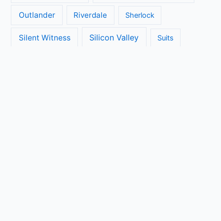
Outlander
Riverdale
Sherlock
Silicon Valley
Silent Witness
Suits
The Big Bang Theory
The Blacklist
The Brokenwood Mysteries
The Crown
The Flash
The Handmaids Tale
The Walking Dead
The Ranch
Transparent
True Detective
Veep
Vera
Unbreakable Kimmy Schmidt
Vikings