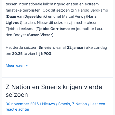
tussen internationale inlichtingendiensten en extreem
fanatieke terroristen. Ook dit seizoen zijn Harold Bergkamp
(
Daan van Dijsseldonk
) en chef Marcel Verwij (
Hans
Ligtvoet
) te zien. Nieuw dit seizoen zijn rechercheur
Tjebbo Leeksma (
Tjebbo Gerritsma
) en journaliste Laura
den Dooyer (
Susan Visser
).
Het derde seizoen
Smeris
is vanaf
22 januari
elke zondag
om
20:25
te zien bij
NPO3
.
Smeris
Meer lezen »
seizoen
3
bij
Z Nation en Smeris krijgen vierde
NPO3
seizoen
30 november 2016
/
Nieuws
/
Smeris
,
Z Nation
/
Laat een
reactie achter