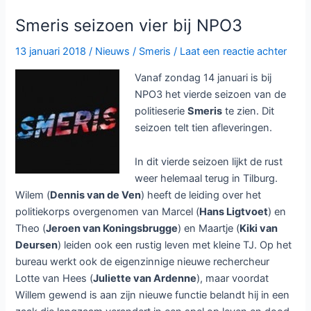
laatste
seizoen
Smeris seizoen vier bij NPO3
Smeris
bij
13 januari 2018
/
Nieuws
/
Smeris
/
Laat een reactie achter
NPO3
Vanaf zondag 14 januari is bij
NPO3 het vierde seizoen van de
politieserie
Smeris
te zien. Dit
seizoen telt tien afleveringen.
In dit vierde seizoen lijkt de rust
weer helemaal terug in Tilburg.
Wilem (
Dennis van de Ven
) heeft de leiding over het
politiekorps overgenomen van Marcel (
Hans Ligtvoet
) en
Theo (
Jeroen van Koningsbrugge
) en Maartje (
Kiki van
Deursen
) leiden ook een rustig leven met kleine TJ. Op het
bureau werkt ook de eigenzinnige nieuwe rechercheur
Lotte van Hees (
Juliette van Ardenne
), maar voordat
Willem gewend is aan zijn nieuwe functie belandt hij in een