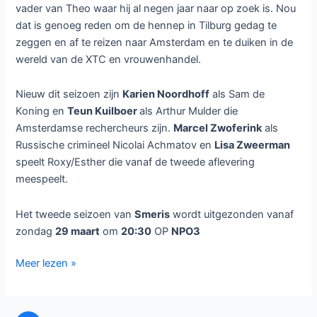
vader van Theo waar hij al negen jaar naar op zoek is. Nou
dat is genoeg reden om de hennep in Tilburg gedag te
zeggen en af te reizen naar Amsterdam en te duiken in de
wereld van de XTC en vrouwenhandel.
Nieuw dit seizoen zijn
Karien Noordhoff
als Sam de
Koning en
Teun Kuilboer
als Arthur Mulder die
Amsterdamse rechercheurs zijn.
Marcel Zwoferink
als
Russische crimineel Nicolai Achmatov en
Lisa Zweerman
speelt Roxy/Esther die vanaf de tweede aflevering
meespeelt.
Het tweede seizoen van
Smeris
wordt uitgezonden vanaf
zondag
29 maart
om
20:30
OP
NPO3
Tweede
Meer lezen »
seizoen
Smeris
bij