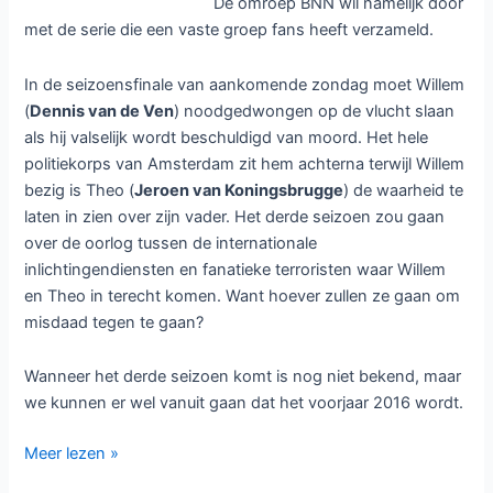
De omroep BNN wil namelijk door
met de serie die een vaste groep fans heeft verzameld.
In de seizoensfinale van aankomende zondag moet Willem
(
Dennis van de Ven
) noodgedwongen op de vlucht slaan
als hij valselijk wordt beschuldigd van moord. Het hele
politiekorps van Amsterdam zit hem achterna terwijl Willem
bezig is Theo (
Jeroen van Koningsbrugge
) de waarheid te
laten in zien over zijn vader. Het derde seizoen zou gaan
over de oorlog tussen de internationale
inlichtingendiensten en fanatieke terroristen waar Willem
en Theo in terecht komen. Want hoever zullen ze gaan om
misdaad tegen te gaan?
Wanneer het derde seizoen komt is nog niet bekend, maar
we kunnen er wel vanuit gaan dat het voorjaar 2016 wordt.
Derde
Meer lezen »
seizoen