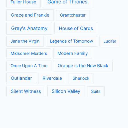
Game of Thrones
Fuller House
Grace and Frankie
Grantchester
Grey's Anatomy
House of Cards
Jane the Virgin
Legends of Tomorrow
Lucifer
Modern Family
Midsomer Murders
Orange is the New Black
Once Upon A Time
Outlander
Riverdale
Sherlock
Silicon Valley
Silent Witness
Suits
The Big Bang Theory
The Blacklist
The Brokenwood Mysteries
The Crown