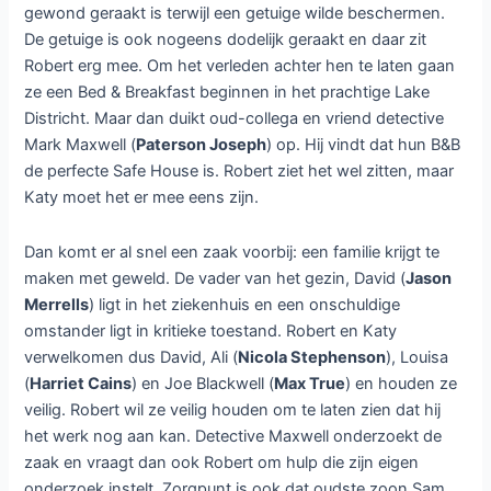
gewond geraakt is terwijl een getuige wilde beschermen.
De getuige is ook nogeens dodelijk geraakt en daar zit
Robert erg mee. Om het verleden achter hen te laten gaan
ze een Bed & Breakfast beginnen in het prachtige Lake
Districht. Maar dan duikt oud-collega en vriend detective
Mark Maxwell (
Paterson Joseph
) op. Hij vindt dat hun B&B
de perfecte Safe House is. Robert ziet het wel zitten, maar
Katy moet het er mee eens zijn.
Dan komt er al snel een zaak voorbij: een familie krijgt te
maken met geweld. De vader van het gezin, David (
Jason
Merrells
) ligt in het ziekenhuis en een onschuldige
omstander ligt in kritieke toestand. Robert en Katy
verwelkomen dus David, Ali (
Nicola Stephenson
), Louisa
(
Harriet Cains
) en Joe Blackwell (
Max True
) en houden ze
veilig. Robert wil ze veilig houden om te laten zien dat hij
het werk nog aan kan. Detective Maxwell onderzoekt de
zaak en vraagt dan ook Robert om hulp die zijn eigen
onderzoek instelt. Zorgpunt is ook dat oudste zoon Sam