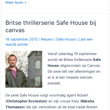
Tweede
Meer lezen »
seizoen
Safe
House
Britse thrillerserie Safe House bij
bij
canvas
canvas
en
18 september 2015
/
Nieuws
/
Safe House
/
Laat een
NPO2
reactie achter
Vanaf zaterdag 19 september
wordt de Britse thrillerserie
Safe
House
uitgezonden op Canvas.
De serie telt vier afleveringen en
er is al een tweede seizoen
besteld.
De serie Safe House volgt voormalig agent Robert
(
Christopher Eccleston
) en zijn vrouw Katy (
Marsha
Thomason
) die zijn vertrokken uit de stad nadat Robert