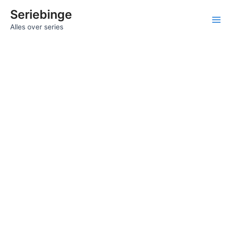
Ga
Seriebinge
naar
Ma
Alles over series
de
inhoud
Me