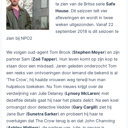
te zien van de Britse serie
Safe
House
. Dit seizoen telt vier
afleveringen en wordt in twee
weken uitgezonden. Vanaf 22
september 2018 is dit seizoen te
zien bij NPO2
We volgen oud-agent Tom Brook (
Stephen Moyer
) en zijn
partner Sam (
Zoë Tapper
). Hun leven komt op zijn kop te
staan door een misdaad. Jaren geleden onderzocht Tom
een reeks van ontvoeringen door iemand die bekend is al
‘The Crow’, hij haalde vrouwen weg terwijl hun man
hulpeloos toekeken. Nu Tom nieuws krijgt over de
verdwijning van Julie Delaney (
Lynsey McLaren
) met
dezelfde details gaat hij naar het plaats delict. Na een koel
ontvangst door detective Vedder (
Gary Cargill
) ziet hij
Jane Burr (
Sunetra Sarker
) en probeert hij haar te
overtuigen dat The Crow terug is en dat John Channing
(
Ashley Walters
), de partner van Julie, in gevaar is.