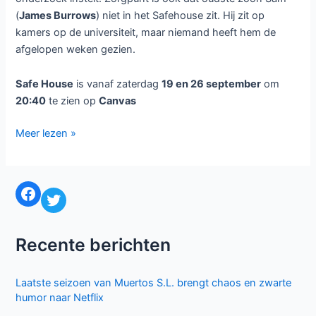
(
James Burrows
) niet in het Safehouse zit. Hij zit op
kamers op de universiteit, maar niemand heeft hem de
afgelopen weken gezien.
Safe House
is vanaf zaterdag
19 en 26 september
om
20:40
te zien op
Canvas
Britse
Meer lezen »
thrillerserie
Safe
House
Facebook
Twitter
bij
canvas
Recente berichten
Laatste seizoen van Muertos S.L. brengt chaos en zwarte
humor naar Netflix