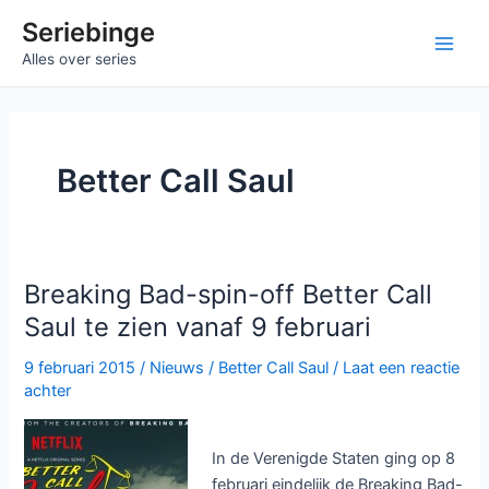
Ga
Seriebinge
naar
Main
Alles over series
de
inhoud
Men
Better Call Saul
Breaking Bad-spin-off Better Call
Saul te zien vanaf 9 februari
9 februari 2015
/
Nieuws
/
Better Call Saul
/
Laat een reactie
achter
In de Verenigde Staten ging op 8
februari eindelijk de Breaking Bad-