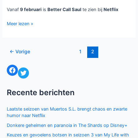
Vanaf
9 februari
is
Better Call Saul
te zien bij
Netflix
Breaking
Meer lezen »
Bad-
spin-
off
Bericht
←
Vorige
1
2
Better
paginering
Call
Saul
Facebook
Twitter
te
zien
vanaf
Recente berichten
9
februari
Laatste seizoen van Muertos S.L. brengt chaos en zwarte
humor naar Netflix
Donkere geheimen en paranoia in The Shards op Disney+
Keuzes en gevoelens botsen in seizoen 3 van My Life with