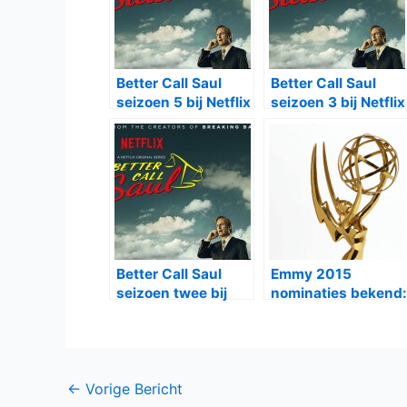
Better Call Saul
Better Call Saul
seizoen 5 bij Netflix
seizoen 3 bij Netflix
Better Call Saul
Emmy 2015
seizoen twee bij
nominaties bekend:
Netflix
Game of Thrones
aan kop
Bericht
←
Vorige Bericht