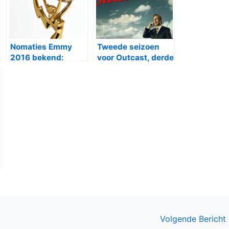
Nomaties Emmy
Tweede seizoen
2016 bekend:
voor Outcast, derde
Game of Thones,
voor Better Call
American Crime
Saul
Story en Fargo aan
kop
Volgende Bericht