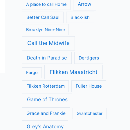
Arrow
A place to call Home
Better Call Saul
Black-ish
Brooklyn Nine-Nine
Call the Midwife
Death in Paradise
Dertigers
Flikken Maastricht
Fargo
Flikken Rotterdam
Fuller House
Game of Thrones
Grace and Frankie
Grantchester
Grey's Anatomy