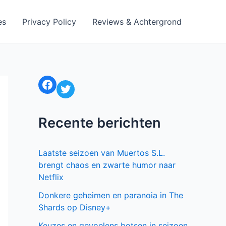
es
Privacy Policy
Reviews & Achtergrond
Facebook
Twitter
Recente berichten
Laatste seizoen van Muertos S.L.
brengt chaos en zwarte humor naar
Netflix
Donkere geheimen en paranoia in The
Shards op Disney+
Keuzes en gevoelens botsen in seizoen