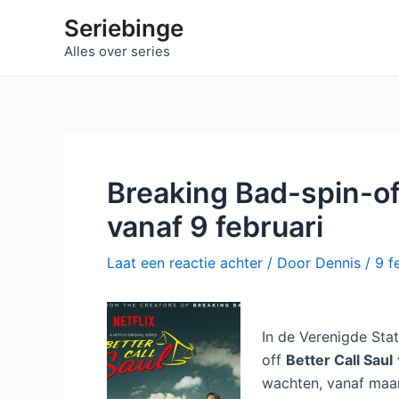
Ga
Seriebinge
naar
Alles over series
de
inhoud
Breaking Bad-spin-off
vanaf 9 februari
Laat een reactie achter
/ Door
Dennis
/
9 f
In de Verenigde Stat
off
Better Call Saul
wachten, vanaf maan