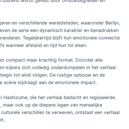
voortdurend wordt getest door omstandigheden en
jaren en verschillende wereldsteden, waaronder Berlijn,
geven de serie een dynamisch karakter en benadrukken
anderen. Tegelijkertijd blijft hun emotionele connectie
lfs wanneer afstand en tijd hun tol eisen.
een compact maar krachtig format. Doordat alle
nen kijkers zich volledig onderdompelen in het verhaal
begin tot eind volgen. De rustige opbouw en de
ke scène bijdraagt aan de emotionele impact.
ki Hashizume, die het verhaal bedacht en regisseerde.
iek, maar ook op de diepere lagen van menselijke
en culturele verschillen te verweven, ontstaat een verhaal
lt.