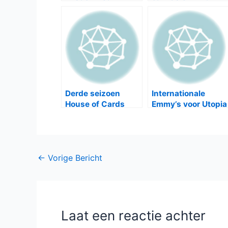
Derde seizoen
Internationale
House of Cards
Emmy’s voor Utopia
komt 27 februari
en Bianca
2015
Krijgsman
Bericht
←
Vorige Bericht
navigatie
Laat een reactie achter