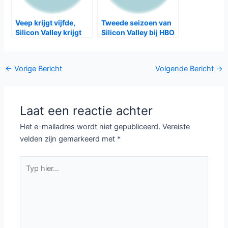
Silicon Valley seizoen
Nomaties Emmy 2016
4 bij Ziggo
bekend: Game of
Thones, American
Crime Story en Fargo
aan kop
Zevende seizoen
Silicon Valley te zien
voor Game of
bij canvas
Thrones, zesde voor
Veep en vierde voor
Silicon Valley