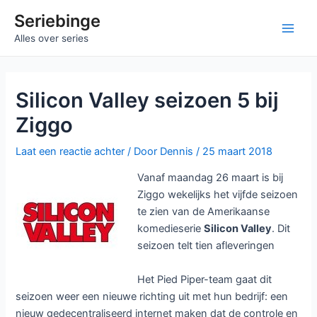
Ga
Seriebinge
naar
Ma
Alles over series
de
inhoud
Me