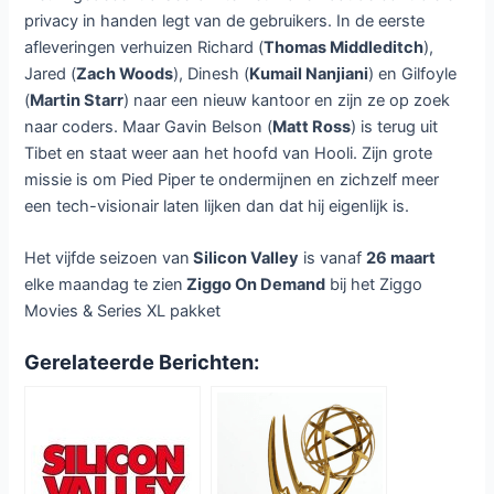
Silicon Valley seizoen 5 bij
Ziggo
Laat een reactie achter
/ Door
Dennis
/
25 maart 2018
Vanaf maandag 26 maart is bij
Ziggo wekelijks het vijfde seizoen
te zien van de Amerikaanse
komedieserie
Silicon Valley
. Dit
seizoen telt tien afleveringen
Het Pied Piper-team gaat dit
seizoen weer een nieuwe richting uit met hun bedrijf: een