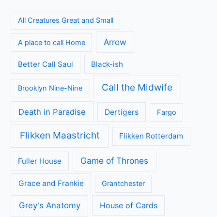
Laatste seizoen van Muertos S.L. brengt chaos en zwarte
humor naar Netflix
Britse misdaadserie Suspect bij VRT1 en Canvas
De andere kant van de Bennet familie komt tot leven in
nieuwe HBO Max serie
Donkere geheimen en paranoia in The Shards op Disney+
Categorieën
Achtergrond
Geen categorie
Kijkcijfers
Nieuws
Review
Series