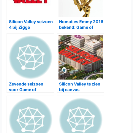
nieuw gedecentraliseerd internet maken dat de controle en
privacy in handen legt van de gebruikers. In de eerste
afleveringen verhuizen Richard (
Thomas Middleditch
),
Jared (
Zach Woods
), Dinesh (
Kumail Nanjiani
) en Gilfoyle
(
Martin Starr
) naar een nieuw kantoor en zijn ze op zoek
naar coders. Maar Gavin Belson (
Matt Ross
) is terug uit
Tibet en staat weer aan het hoofd van Hooli. Zijn grote
missie is om Pied Piper te ondermijnen en zichzelf meer
een tech-visionair laten lijken dan dat hij eigenlijk is.
Het vijfde seizoen van
Silicon Valley
is vanaf
26 maart
elke maandag te zien
Ziggo On Demand
bij het Ziggo
Movies & Series XL pakket
Gerelateerde Berichten: