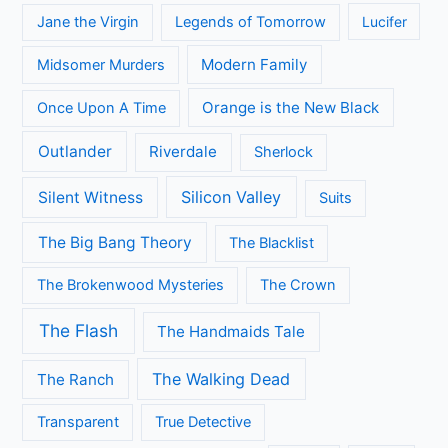
All Creatures Great and Small
Arrow
A place to call Home
Better Call Saul
Black-ish
Call the Midwife
Brooklyn Nine-Nine
Death in Paradise
Dertigers
Fargo
Flikken Maastricht
Flikken Rotterdam
Game of Thrones
Fuller House
Grace and Frankie
Grantchester
Grey's Anatomy
House of Cards