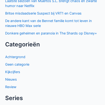
Ted Lasso seizoen 4: verrassende comeback op Apple
TV+
De andere kant van de Bennet familie komt tot leven in
nieuwe HBO Max serie
Populair deze week
GIGN op Netflix: Franse actiethriller vol spanning en elite
missies
Sally Lockhart Mysteries brengt duistere Victoriaanse
intriges naar BBC NL
The Hardacres seizoen 2 op BBC NL: nieuw geld,
klassenstrijd en een gevaarlijke rivaal
Keuzes en gevoelens botsen in seizoen 3 van My Life with
the Walter Boys
Cooper and Fry op BBC NL: Britse misdaadserie vol
mysterie en spanning
Beck seizoen 11 op NPO 3: nieuwe generatie in Zweedse
misdaadserie