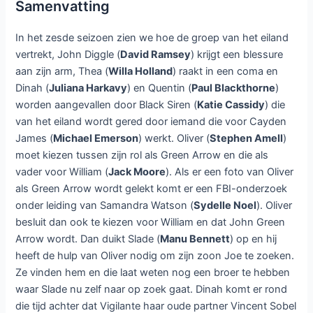
Samenvatting
In het zesde seizoen zien we hoe de groep van het eiland
vertrekt, John Diggle (
David Ramsey
) krijgt een blessure
aan zijn arm, Thea (
Willa Holland
) raakt in een coma en
Dinah (
Juliana Harkavy
) en Quentin (
Paul Blackthorne
)
worden aangevallen door Black Siren (
Katie Cassidy
) die
van het eiland wordt gered door iemand die voor Cayden
James (
Michael Emerson
) werkt. Oliver (
Stephen Amell
)
moet kiezen tussen zijn rol als Green Arrow en die als
vader voor William (
Jack Moore
). Als er een foto van Oliver
als Green Arrow wordt gelekt komt er een FBI-onderzoek
onder leiding van Samandra Watson (
Sydelle Noel
). Oliver
besluit dan ook te kiezen voor William en dat John Green
Arrow wordt. Dan duikt Slade (
Manu Bennett
) op en hij
heeft de hulp van Oliver nodig om zijn zoon Joe te zoeken.
Ze vinden hem en die laat weten nog een broer te hebben
waar Slade nu zelf naar op zoek gaat. Dinah komt er rond
die tijd achter dat Vigilante haar oude partner Vincent Sobel