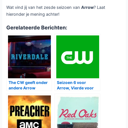
Wat vind jij van het zesde seizoen van
Arrow
? Laat
hieronder je mening achter!
Gerelateerde Berichten:
The CW geeft onder
Seizoen 6 voor
andere Arrow
Arrow, Vierde voor
seizoen 7, Riverdale
Jane the Virgin en
seizoen 3
The Flash en meer