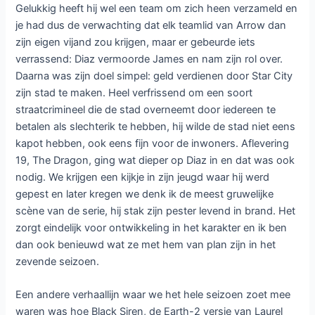
Gelukkig heeft hij wel een team om zich heen verzameld en
je had dus de verwachting dat elk teamlid van Arrow dan
zijn eigen vijand zou krijgen, maar er gebeurde iets
verrassend: Diaz vermoorde James en nam zijn rol over.
Daarna was zijn doel simpel: geld verdienen door Star City
zijn stad te maken. Heel verfrissend om een soort
straatcrimineel die de stad overneemt door iedereen te
betalen als slechterik te hebben, hij wilde de stad niet eens
kapot hebben, ook eens fijn voor de inwoners. Aflevering
19, The Dragon, ging wat dieper op Diaz in en dat was ook
nodig. We krijgen een kijkje in zijn jeugd waar hij werd
gepest en later kregen we denk ik de meest gruwelijke
scène van de serie, hij stak zijn pester levend in brand. Het
zorgt eindelijk voor ontwikkeling in het karakter en ik ben
dan ook benieuwd wat ze met hem van plan zijn in het
zevende seizoen.
Een andere verhaallijn waar we het hele seizoen zoet mee
waren was hoe Black Siren, de Earth-2 versie van Laurel