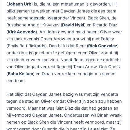
(
Johann Urb
) is, die nu een metahuman is geworden. Hij
blijkt samen te werken met Cayden James die een team
heeft samengesteld, waaronder Vincent, Black Siren, de
Russische Anatoli Knyazev (
David Nykl
) en Ricardo Diaz
(
Kirk Acevedo
). Als John gewond raakt neemt Oliver weer
zijn taak over als Green Arrow en trouwt hij met Felicity
(Emily Bett Rickards). Dan blijkt dat Rene (
Rick Gonzalez
)
onder druk is gezet om te getuigen tegen Oliver zodat hij
zijn dochter weer kan zien. Nadat Rene tegen de opdracht
van Oliver ingaat vertrekt Rene bij Team Arrow. Ook Curtis
(
Echo Kellum
) en Dinah vertrekken en beginnen samen
een team.
Het blijkt dat Cayden James bezig was met zijn vendetta
tegen de stad en Oliver omdat Oliver zijn zoon zou hebben
vermoord. Maar het was juist Diaz die dat had gedaan en
hij vermoord Cayden James. Ondertussen wil Dinah wraak
nemen op Black Siren die Vincent heeft vermoord, maar zij
wordt gered door Quentin die in haar zijn Laurel ziet. Ze