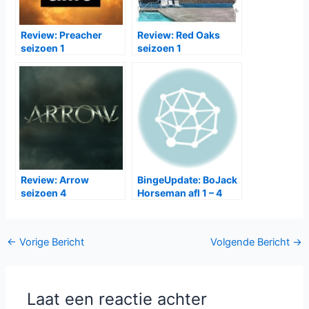
Review: Preacher
Review: Red Oaks
seizoen 1
seizoen 1
Review: Arrow
BingeUpdate: BoJack
seizoen 4
Horseman afl 1 – 4
Bericht
←
Vorige Bericht
Volgende Bericht
→
navigatie
Laat een reactie achter