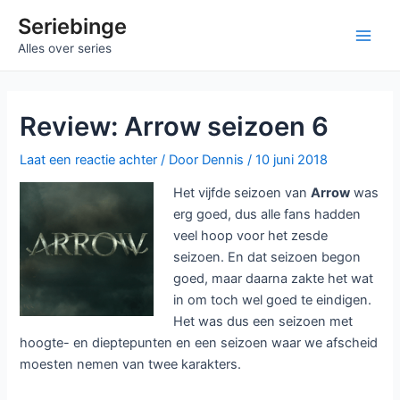
Ga
Seriebinge
naar
Main
Alles over series
de
inhoud
Men
Review: Arrow seizoen 6
Laat een reactie achter
/ Door
Dennis
/
10 juni 2018
Het vijfde seizoen van
Arrow
was
erg goed, dus alle fans hadden
veel hoop voor het zesde
seizoen. En dat seizoen begon
goed, maar daarna zakte het wat
in om toch wel goed te eindigen.
Het was dus een seizoen met
hoogte- en dieptepunten en een seizoen waar we afscheid
moesten nemen van twee karakters.