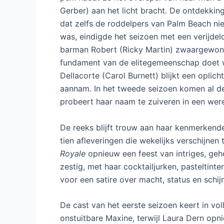
Gerber) aan het licht bracht. De ontdekkin
dat zelfs de roddelpers van Palm Beach ni
was, eindigde het seizoen met een verijdel
barman Robert (Ricky Martin) zwaargewond
fundament van de elitegemeenschap doet 
Dellacorte (Carol Burnett) blijkt een oplich
aannam. In het tweede seizoen komen al dez
probeert haar naam te zuiveren in een were
De reeks blijft trouw aan haar kenmerkend
tien afleveringen die wekelijks verschijnen
Royale
opnieuw een feest van intriges, geh
zestig, met haar cocktailjurken, pasteltint
voor een satire over macht, status en schijn
De cast van het eerste seizoen keert in vol
onstuitbare Maxine, terwijl Laura Dern opni