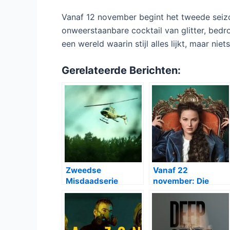
Vanaf 12 november begint het tweede sei
onweerstaanbare cocktail van glitter, bedro
een wereld waarin stijl alles lijkt, maar niets 
Gerelateerde Berichten:
Zweedse
Vanaf 22
Misdaadserie
november: Die
Helikopterrånet
Kaiserin seizoen 2
Vanaf 22 November
bij Netflix
bij Netflix