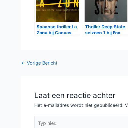
Spaanse thriller La
Thriller Deep State
Zona bij Canvas
seizoen 1 bij Fox
Bericht
←
Vorige Bericht
navigatie
Laat een reactie achter
Het e-mailadres wordt niet gepubliceerd.
V
Typ
hier...