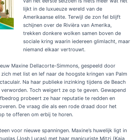
van het eerste seizoen is niets meer wat het
lijkt in de luxueuze wereld van de
Amerikaanse elite. Terwijl de zon fel blijft
schijnen over de Rivièra van Amerika,
trekken donkere wolken samen boven de
sociale kring waarin iedereen glimlacht, maar
niemand elkaar vertrouwt.
pnieuw Maxine Dellacorte-Simmons, gespeeld door
e zich met list en lef naar de hoogste kringen van Palm
taculair. Na haar publieke inzinking tijdens de Beach
ria verworden. Toch weigert ze op te geven. Gewapend
lfbedrog probeert ze haar reputatie te redden en
roveren. De vraag die als een rode draad door het
op te offeren om erbij te horen.
een voor nieuwe spanningen. Maxine’s huwelijk ligt in
ouglas (Josh Lucas) met haar manicuriste Mitzi (Kaia