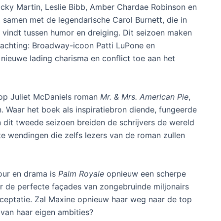
Ricky Martin, Leslie Bibb, Amber Chardae Robinson en
 samen met de legendarische Carol Burnett, die in
 vindt tussen humor en dreiging. Dit seizoen maken
achting: Broadway-icoon Patti LuPone en
nieuwe lading charisma en conflict toe aan het
 op Juliet McDaniels roman
Mr. & Mrs. American Pie
,
 Waar het boek als inspiratiebron diende, fungeerde
n dit tweede seizoen breiden de schrijvers de wereld
e wendingen die zelfs lezers van de roman zullen
mour en drama is
Palm Royale
opnieuw een scherpe
 de perfecte façades van zongebruinde miljonairs
acceptatie. Zal Maxine opnieuw haar weg naar de top
 van haar eigen ambities?