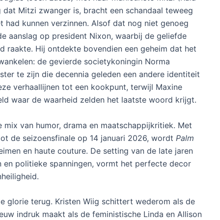
g dat Mitzi zwanger is, bracht een schandaal teweeg
et had kunnen verzinnen. Alsof dat nog niet genoeg
de aanslag op president Nixon, waarbij de geliefde
 raakte. Hij ontdekte bovendien een geheim dat het
wankelen: de gevierde societykoningin Norma
tster te zijn die decennia geleden een andere identiteit
e verhaallijnen tot een kookpunt, terwijl Maxine
ld waar de waarheid zelden het laatste woord krijgt.
e mix van humor, drama en maatschappijkritiek. Met
 tot de seizoensfinale op 14 januari 2026, wordt
Palm
eimen en haute couture. De setting van de late jaren
en en politieke spanningen, vormt het perfecte decor
heiligheid.
le glorie terug. Kristen Wiig schittert wederom als de
euw indruk maakt als de feministische Linda en Allison