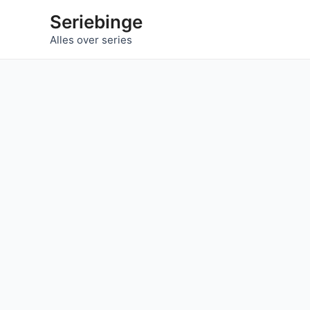
Ga
Seriebinge
naar
Alles over series
de
inhoud