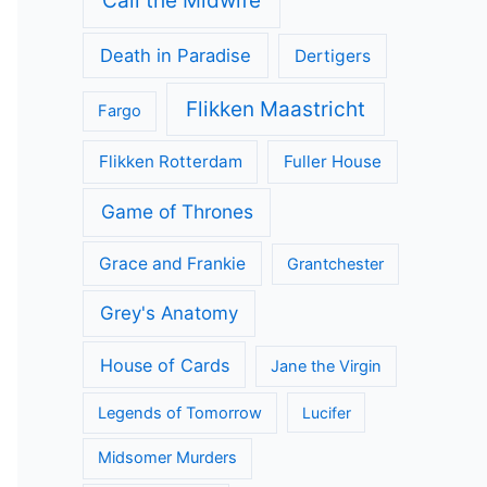
Call the Midwife
Death in Paradise
Dertigers
Flikken Maastricht
Fargo
Flikken Rotterdam
Fuller House
Game of Thrones
Grace and Frankie
Grantchester
Grey's Anatomy
House of Cards
Jane the Virgin
Legends of Tomorrow
Lucifer
Midsomer Murders