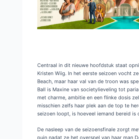
Centraal in dit nieuwe hoofdstuk staat o
Kristen Wiig. In het eerste seizoen vocht z
Beach, maar haar val van de troon was spec
Ball is Maxine van societylieveling tot pa
met charme, ambitie en een flinke dosis ze
misschien zelfs haar plek aan de top te he
seizoen loopt, is hoeveel iemand bereid is 
De nasleep van de seizoensfinale zorgt met
puin nadat ze het overspel van haar man D