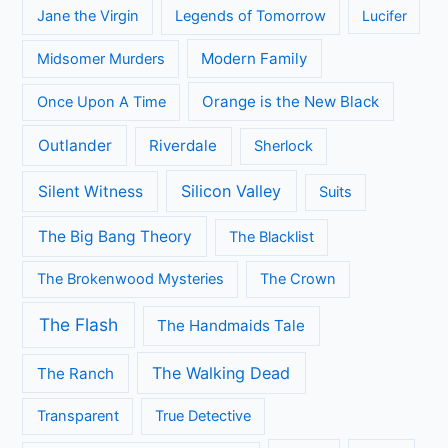
Death in Paradise
Dertigers
Fargo
Flikken Maastricht
Flikken Rotterdam
Game of Thrones
Fuller House
Grace and Frankie
Grantchester
Grey's Anatomy
House of Cards
Jane the Virgin
Legends of Tomorrow
Lucifer
Modern Family
Midsomer Murders
Orange is the New Black
Once Upon A Time
Outlander
Riverdale
Sherlock
Silicon Valley
Silent Witness
Suits