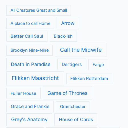
Achtergrond
Geen categorie
Kijkcijfers
Nieuws
Review
Series
All Creatures Great and Small
Arrow
A place to call Home
Better Call Saul
Black-ish
Call the Midwife
Brooklyn Nine-Nine