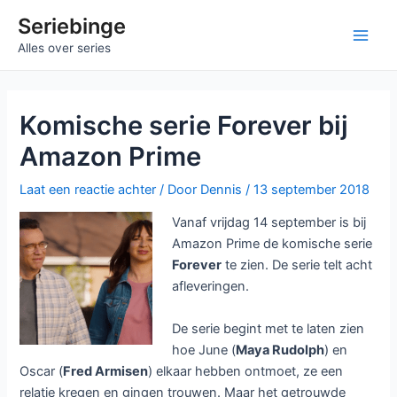
Ga
Seriebinge
naar
Main
Alles over series
de
inhoud
Men
Komische serie Forever bij
Amazon Prime
Laat een reactie achter
/ Door
Dennis
/
13 september 2018
Vanaf vrijdag 14 september is bij
Amazon Prime de komische serie
Forever
te zien. De serie telt acht
afleveringen.
De serie begint met te laten zien
hoe June (
Maya Rudolph
) en
Oscar (
Fred Armisen
) elkaar hebben ontmoet, ze een
relatie kregen en gingen trouwen. Maar het getrouwde