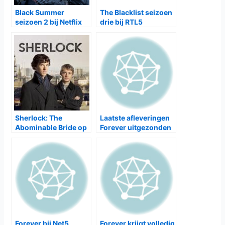
Black Summer
The Blacklist seizoen
seizoen 2 bij Netflix
drie bij RTL5
Sherlock: The
Laatste afleveringen
Abominable Bride op
Forever uitgezonden
BBC One en BBC First
bij Net5
Forever bij Net5
Forever krijgt volledig