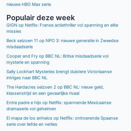
Laatste seizoen van Muertos S.L. brengt chaos en zwarte
humor naar Netflix
Donkere geheimen en paranoia in The Shards op Disney+
Keuzes en gevoelens botsen in seizoen 3 van My Life with
the Walter Boys
Ted Lasso seizoen 4: verrassende comeback op Apple
TV+
De andere kant van de Bennet familie komt tot leven in
nieuwe HBO Max serie
Populair deze week
GIGN op Netflix: Franse actiethriller vol spanning en elite
missies
Beck seizoen 11 op NPO 3: nieuwe generatie in Zweedse
misdaadserie
Cooper and Fry op BBC NL: Britse misdaadserie vol