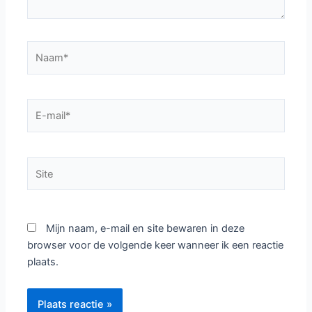
Typ
hier...
Naam*
E-
mail*