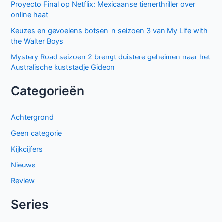
mysterie en spanning
Sally Lockhart Mysteries brengt duistere Victoriaanse
intriges naar BBC NL
The Hardacres seizoen 2 op BBC NL: nieuw geld,
klassenstrijd en een gevaarlijke rivaal
Entre padre e hijo op Netflix: spannende Mexicaanse
dramaserie vol geheimen
El mapa de los anhelos op Netflix: ontroerende Spaanse
serie over liefde en verlies
Proyecto Final op Netflix: Mexicaanse tienerthriller over
online haat
Keuzes en gevoelens botsen in seizoen 3 van My Life with
the Walter Boys
Mystery Road seizoen 2 brengt duistere geheimen naar het
Australische kuststadje Gideon
Categorieën