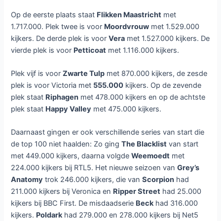
Op de eerste plaats staat
Flikken Maastricht
met
1.717.000. Plek twee is voor
Moordvrouw
met 1.529.000
kijkers. De derde plek is voor
Vera
met 1.527.000 kijkers. De
vierde plek is voor
Petticoat
met 1.116.000 kijkers.
Plek vijf is voor
Zwarte Tulp
met 870.000 kijkers, de zesde
plek is voor Victoria met
555.000
kijkers. Op de zevende
plek staat
Riphagen
met 478.000 kijkers en op de achtste
plek staat
Happy Valley
met 475.000 kijkers.
Daarnaast gingen er ook verschillende series van start die
de top 100 niet haalden: Zo ging
The Blacklist
van start
met 449.000 kijkers, daarna volgde
Weemoedt
met
224.000 kijkers bij RTL5. Het nieuwe seizoen van
Grey’s
Anatomy
trok 246.000 kijkers, die van
Scorpion
had
211.000 kijkers bij Veronica en
Ripper Street
had 25.000
kijkers bij BBC First. De misdaadserie
Beck
had 316.000
kijkers.
Poldark
had 279.000 en 278.000 kijkers bij Net5