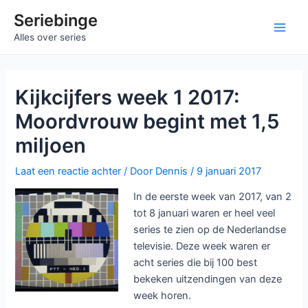
Ga
Seriebinge
naar
Main
Alles over series
de
inhoud
Men
Kijkcijfers week 1 2017:
Moordvrouw begint met 1,5
miljoen
Laat een reactie achter
/ Door
Dennis
/
9 januari 2017
In de eerste week van 2017, van 2
tot 8 januari waren er heel veel
series te zien op de Nederlandse
televisie. Deze week waren er
acht series die bij 100 best
bekeken uitzendingen van deze
week horen.