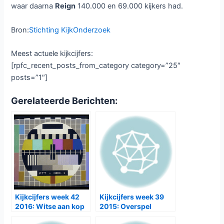
waar daarna
Reign
140.000 en 69.000 kijkers had.
Bron:
Stichting KijkOnderzoek
Meest actuele kijkcijfers:
[rpfc_recent_posts_from_category category=”25″
posts=”1″]
Gerelateerde Berichten:
Kijkcijfers week 42
Kijkcijfers week 39
2016: Witse aan kop
2015: Overspel
krabbelt op, Cyber