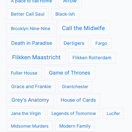
Arrow
A place to call Home
Better Call Saul
Black-ish
Call the Midwife
Brooklyn Nine-Nine
Death in Paradise
Dertigers
Fargo
Flikken Maastricht
Flikken Rotterdam
Game of Thrones
Fuller House
Grace and Frankie
Grantchester
Grey's Anatomy
House of Cards
Jane the Virgin
Legends of Tomorrow
Lucifer
Modern Family
Midsomer Murders