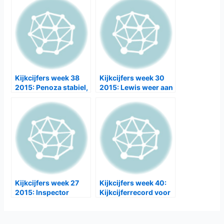
begint matig
Kijkcijfers week 38
Kijkcijfers week 30
2015: Penoza stabiel,
2015: Lewis weer aan
Overspel onderuit
kop
Kijkcijfers week 27
Kijkcijfers week 40:
2015: Inspector
Kijkcijferrecord voor
Banks aan kop
Dokter Tinus