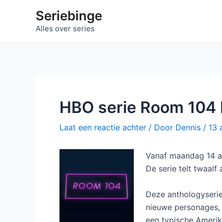
Ga
Seriebinge
naar
Alles over series
de
inhoud
HBO serie Room 104 b
Laat een reactie achter
/ Door
Dennis
/
13 
Vanaf maandag 14 au
De serie telt twaalf 
Deze anthologyserie
nieuwe personages, 
een typische Amerik