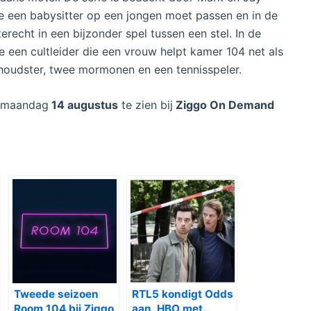
oe een babysitter op een jongen moet passen en in de
recht in een bijzonder spel tussen een stel. In de
 een cultleider die een vrouw helpt kamer 104 net als
houdster, twee mormonen en een tennisspeler.
f maandag
14 augustus
te zien bij
Ziggo On Demand
Tweede seizoen
RTL5 kondigt Odds
Room 104 bij Ziggo
aan, HBO met