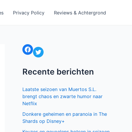
es
Privacy Policy
Reviews & Achtergrond
Facebook
Twitter
Recente berichten
Laatste seizoen van Muertos S.L.
brengt chaos en zwarte humor naar
Netflix
Donkere geheimen en paranoia in The
Shards op Disney+
Keuzes en gevoelens botsen in seizoen