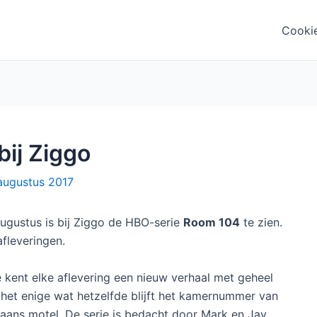
Cooki
ij Ziggo
augustus 2017
gustus is bij Ziggo de HBO-serie
Room 104
te zien.
afleveringen.
 kent elke aflevering een nieuw verhaal met geheel
het enige wat hetzelfde blijft het kamernummer van
aans motel. De serie is bedacht door Mark en Jay