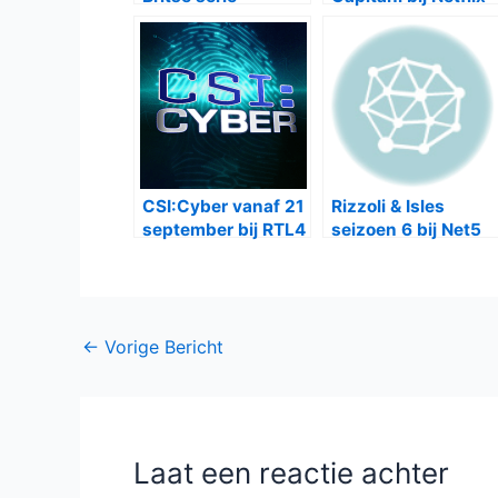
Keeping Faith bij
één
CSI:Cyber vanaf 21
Rizzoli & Isles
september bij RTL4
seizoen 6 bij Net5
Bericht
←
Vorige Bericht
navigatie
Laat een reactie achter