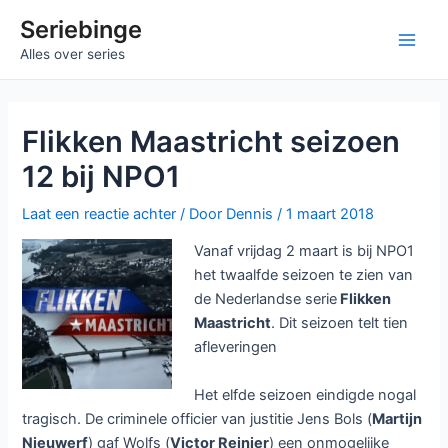
Ga
Seriebinge
naar
Main
Alles over series
de
inhoud
Men
Flikken Maastricht seizoen
12 bij NPO1
Laat een reactie achter
/ Door
Dennis
/
1 maart 2018
Vanaf vrijdag 2 maart is bij NPO1
het twaalfde seizoen te zien van
de Nederlandse serie
Flikken
Maastricht
. Dit seizoen telt tien
afleveringen
Het elfde seizoen eindigde nogal
tragisch. De criminele officier van justitie Jens Bols (
Martijn
Nieuwerf
) gaf Wolfs (
Victor Reinier
) een onmogelijke