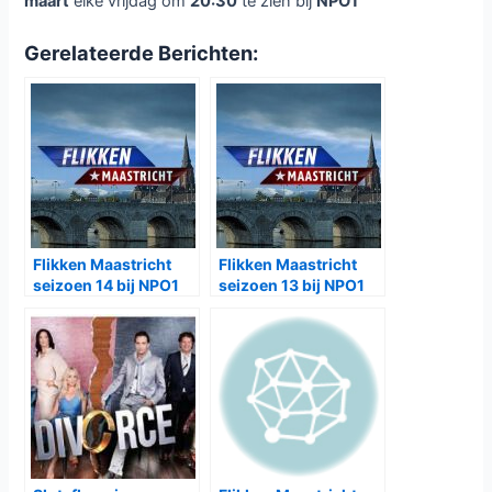
maart
elke vrijdag om
20:30
te zien bij
NPO1
Gerelateerde Berichten:
Flikken Maastricht
Flikken Maastricht
seizoen 14 bij NPO1
seizoen 13 bij NPO1