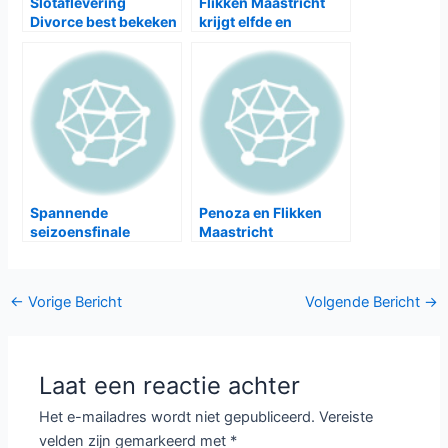
Slotaflevering
Flikken Maastricht
Divorce best bekeken
krijgt elfde en
in 2016
twaalfde seizoen
Spannende
Penoza en Flikken
seizoensfinale
Maastricht
Flikken Maastricht
genomineerd voor
Gouden
Televizierring
Bericht
←
Vorige Bericht
Volgende Bericht
→
navigatie
Laat een reactie achter
Het e-mailadres wordt niet gepubliceerd.
Vereiste
velden zijn gemarkeerd met
*