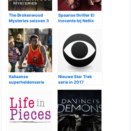
Met negen afleveringen en een wekelijkse release biedt
Dutton Ranch
een meeslepend verhaal dat zich langzaam
ontvouwt en de spanning zorgvuldig opbouwt. Het is een
serie die fans van het origineel direct zal aanspreken, maar
ook toegankelijk is voor nieuwe kijkers die houden van
intens drama en sterke personages.
Vanaf 22 mei begint een nieuw hoofdstuk waarin loyaliteit,
liefde en overleving centraal staan.
Dutton Ranch
bewijst
dat de strijd om land en macht nooit stopt en dat sommige
verhalen simpelweg te groot zijn om achter je te laten.
Gerelateerde Berichten: