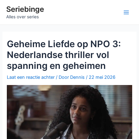
Ga
Seriebinge
naar
Main
Alles over series
de
inhoud
Men
Geheime Liefde op NPO 3:
Nederlandse thriller vol
spanning en geheimen
Laat een reactie achter
/ Door
Dennis
/
22 mei 2026