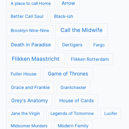
Kijkcijfers
Nieuws
Review
Series
All Creatures Great and Small
Arrow
A place to call Home
Better Call Saul
Black-ish
Call the Midwife
Brooklyn Nine-Nine
Death in Paradise
Dertigers
Fargo
Flikken Maastricht
Flikken Rotterdam