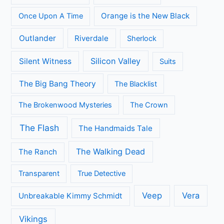
Game of Thrones
Fuller House
Grace and Frankie
Grantchester
Grey's Anatomy
House of Cards
Jane the Virgin
Legends of Tomorrow
Lucifer
Modern Family
Midsomer Murders
Orange is the New Black
Once Upon A Time
Outlander
Riverdale
Sherlock
Silicon Valley
Silent Witness
Suits
The Big Bang Theory
The Blacklist
The Brokenwood Mysteries
The Crown