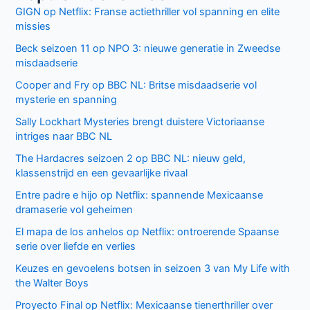
Donkere geheimen en paranoia in The Shards op Disney+
Keuzes en gevoelens botsen in seizoen 3 van My Life with
the Walter Boys
Ted Lasso seizoen 4: verrassende comeback op Apple
TV+
De andere kant van de Bennet familie komt tot leven in
nieuwe HBO Max serie
Populair deze week
GIGN op Netflix: Franse actiethriller vol spanning en elite
missies
Beck seizoen 11 op NPO 3: nieuwe generatie in Zweedse
misdaadserie
Cooper and Fry op BBC NL: Britse misdaadserie vol
mysterie en spanning
Sally Lockhart Mysteries brengt duistere Victoriaanse
intriges naar BBC NL