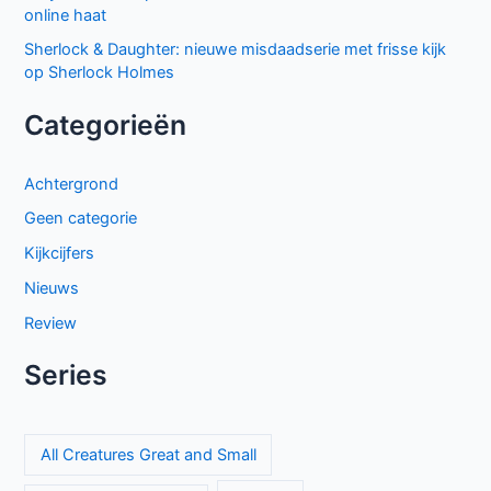
The Hardacres seizoen 2 op BBC NL: nieuw geld,
klassenstrijd en een gevaarlijke rivaal
Entre padre e hijo op Netflix: spannende Mexicaanse
dramaserie vol geheimen
El mapa de los anhelos op Netflix: ontroerende Spaanse
serie over liefde en verlies
Keuzes en gevoelens botsen in seizoen 3 van My Life with
the Walter Boys
Proyecto Final op Netflix: Mexicaanse tienerthriller over
online haat
Sherlock & Daughter: nieuwe misdaadserie met frisse kijk
op Sherlock Holmes
Categorieën
Achtergrond
Geen categorie