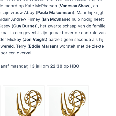
 de moord op Kate McPherson (
Vanessa Shaw
), en
n zijn vrouw Abby (
Paula Malcomson
). Maar hij krijgt
rdair Andrew Finney (
Ian McShane
) hulp nodig heeft
Casey (
Guy Burnet
), het zwarte schaap van de familie
lkaar in een gevecht zijn geraakt over de controle van
ader Mickey (
Jon Voight
) aarzelt geen seconde als hij
wereld. Terry (
Eddie Marsan
) worstelt met de ziekte
 voor een overval.
 vanaf maandag
13 juli
om
22:30
op
HBO