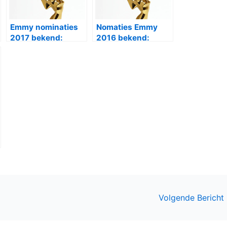
Emmy nominaties
Nomaties Emmy
2017 bekend:
2016 bekend:
Westworld aan kop
Game of Thones,
American Crime
Story en Fargo aan
kop
Volgende Bericht