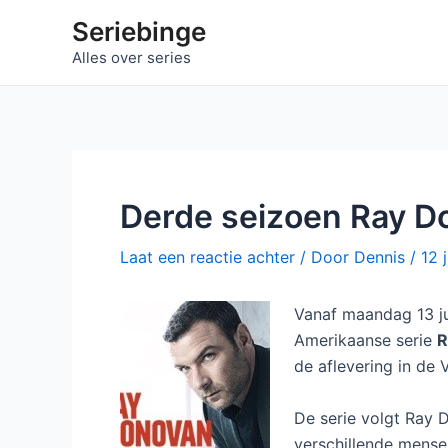
Ga
Seriebinge
naar
Alles over series
de
inhoud
Derde seizoen Ray D
Laat een reactie achter
/ Door
Dennis
/
12 
Vanaf maandag 13 ju
Amerikaanse serie
R
de aflevering in de 
De serie volgt Ray 
verschillende mensen