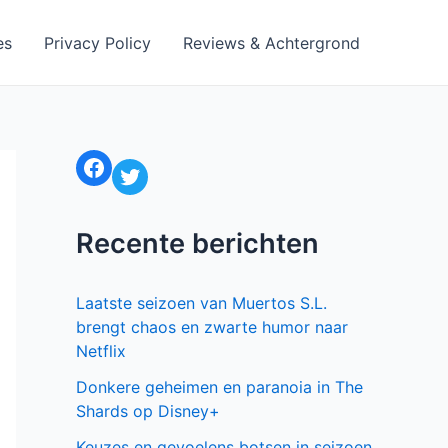
es
Privacy Policy
Reviews & Achtergrond
Facebook
Twitter
Recente berichten
Laatste seizoen van Muertos S.L.
brengt chaos en zwarte humor naar
Netflix
Donkere geheimen en paranoia in The
Shards op Disney+
Keuzes en gevoelens botsen in seizoen