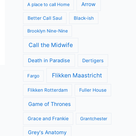
Arrow
A place to call Home
Better Call Saul
Black-ish
Brooklyn Nine-Nine
Call the Midwife
Death in Paradise
Dertigers
Flikken Maastricht
Fargo
Flikken Rotterdam
Fuller House
Game of Thrones
Grace and Frankie
Grantchester
Grey's Anatomy