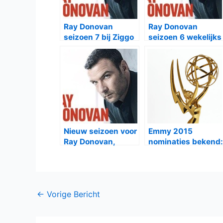
Ray Donovan
Ray Donovan
seizoen 7 bij Ziggo
seizoen 6 wekelijks
bij Ziggo
Nieuw seizoen voor
Emmy 2015
Ray Donovan,
nominaties bekend:
Masters of Sex en
Game of Thrones
The Last Ship
aan kop
Bericht
←
Vorige Bericht
navigatie