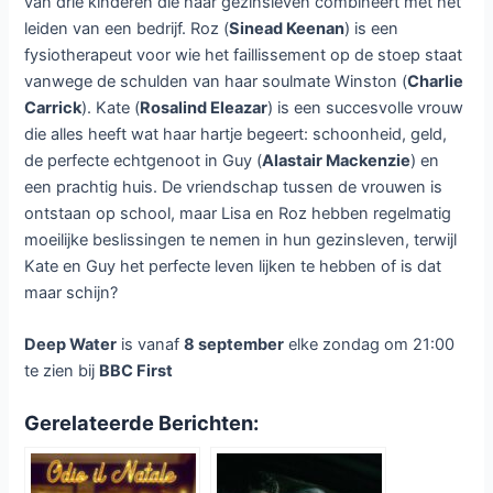
van drie kinderen die haar gezinsleven combineert met het
leiden van een bedrijf. Roz (
Sinead Keenan
) is een
fysiotherapeut voor wie het faillissement op de stoep staat
vanwege de schulden van haar soulmate Winston (
Charlie
Carrick
). Kate (
Rosalind Eleazar
) is een succesvolle vrouw
die alles heeft wat haar hartje begeert: schoonheid, geld,
de perfecte echtgenoot in Guy (
Alastair Mackenzie
) en
een prachtig huis. De vriendschap tussen de vrouwen is
ontstaan op school, maar Lisa en Roz hebben regelmatig
moeilijke beslissingen te nemen in hun gezinsleven, terwijl
Kate en Guy het perfecte leven lijken te hebben of is dat
maar schijn?
Deep Water
is vanaf
8 september
elke zondag om 21:00
te zien bij
BBC First
Gerelateerde Berichten: