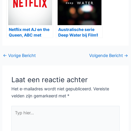
Netflix met AJ en the
Australische serie
Queen, ABC met
Deep Water bij Film1
Single Parents
Bericht
←
Vorige Bericht
Volgende Bericht
→
navigatie
Laat een reactie achter
Het e-mailadres wordt niet gepubliceerd.
Vereiste
velden zijn gemarkeerd met
*
Typ
hier...