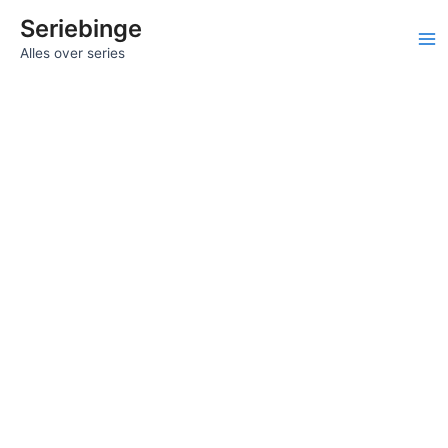
Ga
Seriebinge
naar
Ma
Alles over series
de
inhoud
Me