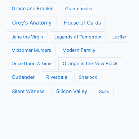
Grace and Frankie
Grantchester
Grey's Anatomy
House of Cards
Jane the Virgin
Legends of Tomorrow
Lucifer
Modern Family
Midsomer Murders
Orange is the New Black
Once Upon A Time
Outlander
Riverdale
Sherlock
Silicon Valley
Silent Witness
Suits
The Big Bang Theory
The Blacklist
The Brokenwood Mysteries
The Crown
The Flash
The Handmaids Tale