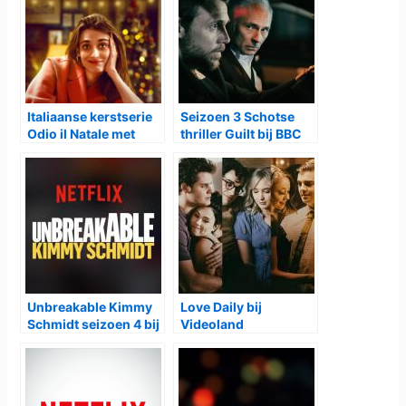
Italiaanse kerstserie
Seizoen 3 Schotse
Odio il Natale met
thriller Guilt bij BBC
tweede seizoen bij
First
Netflix
Unbreakable Kimmy
Love Daily bij
Schmidt seizoen 4 bij
Videoland
Netflix