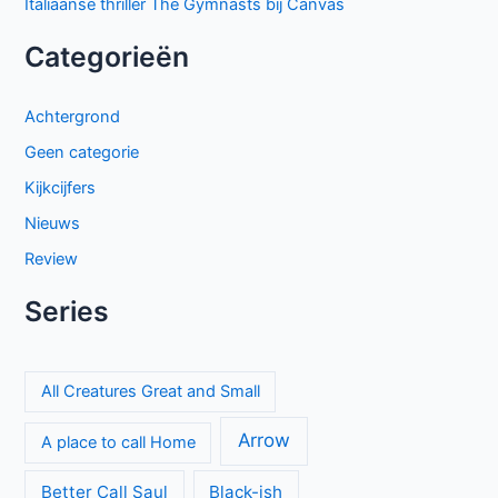
Italiaanse thriller The Gymnasts bij Canvas
Categorieën
Achtergrond
Geen categorie
Kijkcijfers
Nieuws
Review
Series
All Creatures Great and Small
Arrow
A place to call Home
Better Call Saul
Black-ish