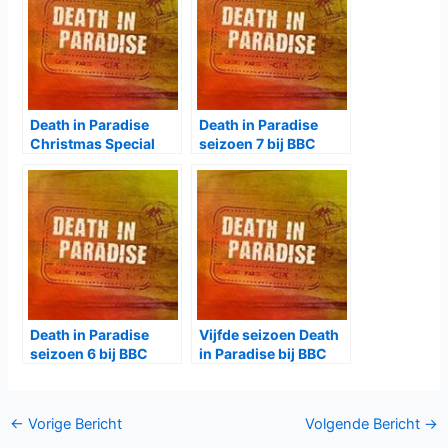
Death in Paradise
Death in Paradise
Christmas Special
seizoen 7 bij BBC
2021 bij BBC First
First
Death in Paradise
Vijfde seizoen Death
seizoen 6 bij BBC
in Paradise bij BBC
First
First
Bericht
←
Vorige Bericht
Volgende Bericht
→
navigatie