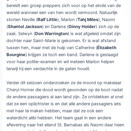
bereidt een groep preppers zich voor op het einde van de
wereld wanneer een van hen wordt vermoord. Natuurlijk
storten Neville (
Ralf Little
), Marlon (
Tahj Miles
), Naomi
(
Shantol Jackson
) en Darlene (
Ginny Holder
) zich op de
zaak. Selwyn (
Don Warrington
) is wat afgeleid omdat zijn
dochter naar Saint-Marie is gekomen. Er is wat afstand
tussen hen, maar met de hulp van Catherine (
Élizabeth
Bourgine
) krijgen ze toch een band. Darlene is geslaagd
voor haar politie-examen en wil meteen Marlon helpen
terwijl hij een verdachte in de gaten houdt.
Verder dit seizoen onderzoeken ze de moord op makelaar
Cheryl Horner die dood wordt gevonden op de boot nadat
de andere passagiers al aan land zijn. Ze ontdekken al snel
dat ze een oplichtster is en dat alle andere passagiers iets
met haar te maken hebben, maar dat ze ook een
waterdicht alibi hebben. Het team gaat in een andere
aflevering naar het eiland St. Barnabas als Naomi daar heen