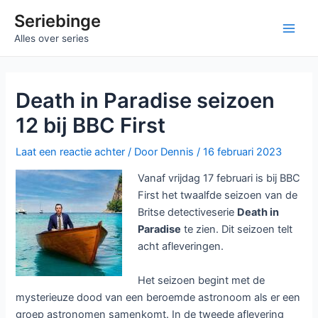
Ga
Seriebinge
naar
Main
Alles over series
de
inhoud
Men
Death in Paradise seizoen
12 bij BBC First
Laat een reactie achter
/ Door
Dennis
/
16 februari 2023
Vanaf vrijdag 17 februari is bij BBC
First het twaalfde seizoen van de
Britse detectiveserie
Death in
Paradise
te zien. Dit seizoen telt
acht afleveringen.
Het seizoen begint met de
mysterieuze dood van een beroemde astronoom als er een
groep astronomen samenkomt. In de tweede aflevering