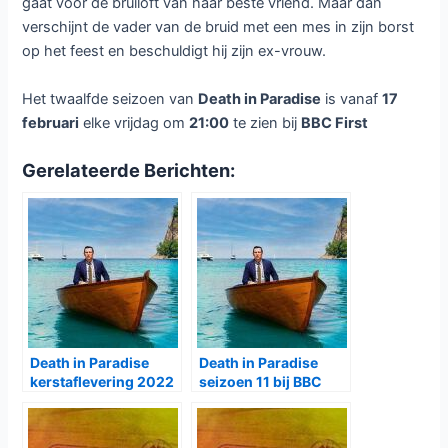
gaat voor de bruiloft van haar beste vriend. Maar dan
verschijnt de vader van de bruid met een mes in zijn borst
op het feest en beschuldigt hij zijn ex-vrouw.
Het twaalfde seizoen van
Death in Paradise
is vanaf
17
februari
elke vrijdag om
21:00
te zien bij
BBC First
Gerelateerde Berichten:
Death in Paradise
Death in Paradise
kerstaflevering 2022
seizoen 11 bij BBC
bij BBC First
First