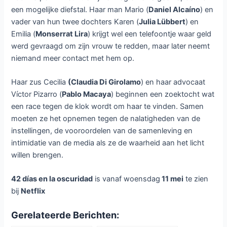
een mogelijke diefstal. Haar man Mario (
Daniel Alcaíno
) en
vader van hun twee dochters Karen (
Julia Lübbert
) en
Emilia (
Monserrat Lira
) krijgt wel een telefoontje waar geld
werd gevraagd om zijn vrouw te redden, maar later neemt
niemand meer contact met hem op.
Haar zus Cecilia
(Claudia Di Girolamo
) en haar advocaat
Víctor Pizarro (
Pablo Macaya
) beginnen een zoektocht wat
een race tegen de klok wordt om haar te vinden. Samen
moeten ze het opnemen tegen de nalatigheden van de
instellingen, de vooroordelen van de samenleving en
intimidatie van de media als ze de waarheid aan het licht
willen brengen.
42 días en la oscuridad
is vanaf woensdag
11 mei
te zien
bij
Netflix
Gerelateerde Berichten: