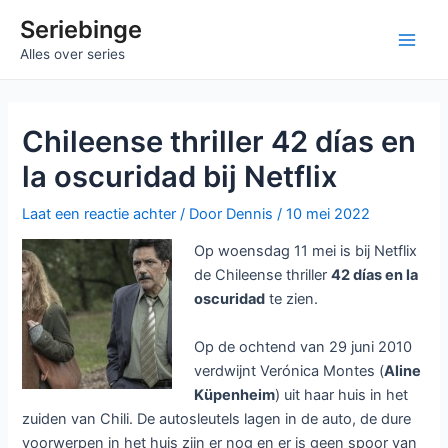
Ga
Seriebinge
naar
Main
Alles over series
de
inhoud
Men
Chileense thriller 42 días en
la oscuridad bij Netflix
Laat een reactie achter
/ Door
Dennis
/
10 mei 2022
Op woensdag 11 mei is bij Netflix
de Chileense thriller
42 días en la
oscuridad
te zien.
Op de ochtend van 29 juni 2010
verdwijnt Verónica Montes (
Aline
Küpenheim
) uit haar huis in het
zuiden van Chili. De autosleutels lagen in de auto, de dure
voorwerpen in het huis zijn er nog en er is geen spoor van