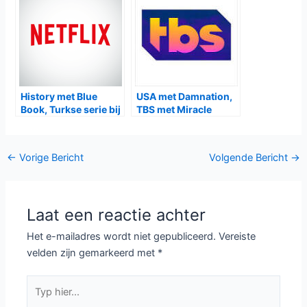
History met Blue
USA met Damnation,
Book, Turkse serie bij
TBS met Miracle
Netflix
Workers
Bericht
←
Vorige Bericht
Volgende Bericht
→
navigatie
Laat een reactie achter
Het e-mailadres wordt niet gepubliceerd.
Vereiste
velden zijn gemarkeerd met
*
Typ
hier...