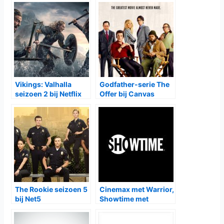
Vikings: Valhalla
Godfather-serie The
seizoen 2 bij Netflix
Offer bij Canvas
The Rookie seizoen 5
Cinemax met Warrior,
bij Net5
Showtime met
Escape at Dannemora