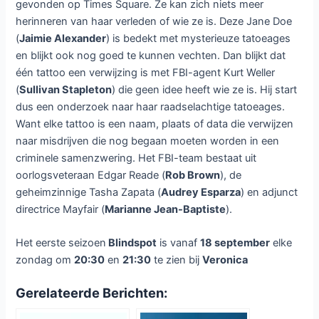
gevonden op Times Square. Ze kan zich niets meer
herinneren van haar verleden of wie ze is. Deze Jane Doe
(
Jaimie Alexander
) is bedekt met mysterieuze tatoeages
en blijkt ook nog goed te kunnen vechten. Dan blijkt dat
één tattoo een verwijzing is met FBI-agent Kurt Weller
(
Sullivan Stapleton
) die geen idee heeft wie ze is. Hij start
dus een onderzoek naar haar raadselachtige tatoeages.
Want elke tattoo is een naam, plaats of data die verwijzen
naar misdrijven die nog begaan moeten worden in een
criminele samenzwering. Het FBI-team bestaat uit
oorlogsveteraan Edgar Reade (
Rob Brown
), de
geheimzinnige Tasha Zapata (
Audrey Esparza
) en adjunct
directrice Mayfair (
Marianne Jean-Baptiste
).
Het eerste seizoen
Blindspot
is vanaf
18 september
elke
zondag om
20:30
en
21:30
te zien bij
Veronica
Gerelateerde Berichten: