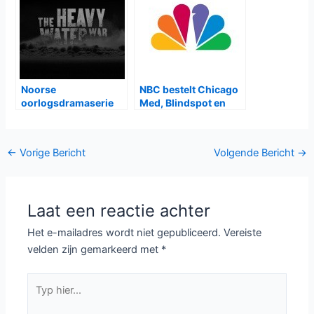
Noorse
NBC bestelt Chicago
oorlogsdramaserie
Med, Blindspot en
The Heavy Water War
Heartbreaker
op Film1
Bericht
←
Vorige Bericht
Volgende Bericht
→
navigatie
Laat een reactie achter
Het e-mailadres wordt niet gepubliceerd.
Vereiste
velden zijn gemarkeerd met
*
Typ
hier...