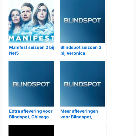
Manifest seizoen 2 bij
Blindspot seizoen 3
Net5
bij Veronica
Extra aflevering voor
Meer afleveringen
Blindspot, Chicago
voor Blindspot,
Fire, Chicago P.D. en
minder voor Minority
L&O SVU
Report