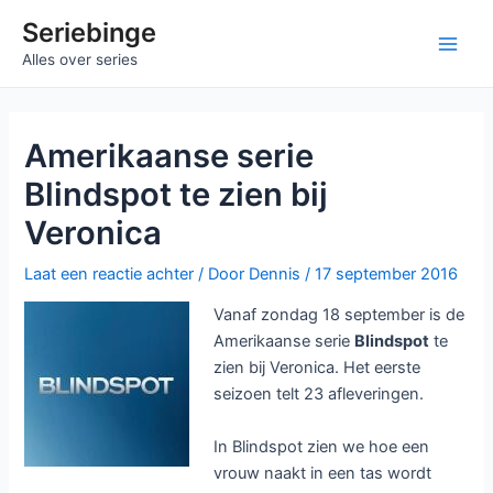
Ga
Seriebinge
naar
Main
Alles over series
de
inhoud
Men
Amerikaanse serie
Blindspot te zien bij
Veronica
Laat een reactie achter
/ Door
Dennis
/
17 september 2016
Vanaf zondag 18 september is de
Amerikaanse serie
Blindspot
te
zien bij Veronica. Het eerste
seizoen telt 23 afleveringen.
In Blindspot zien we hoe een
vrouw naakt in een tas wordt