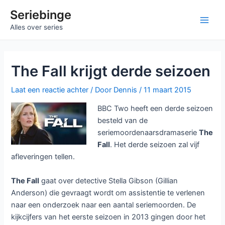
Ga
Seriebinge
naar
Main
Alles over series
de
inhoud
Men
The Fall krijgt derde seizoen
Laat een reactie achter
/ Door
Dennis
/
11 maart 2015
BBC Two heeft een derde seizoen
besteld van de
seriemoordenaarsdramaserie
The
Fall
. Het derde seizoen zal vijf
afleveringen tellen.
The Fall
gaat over detective Stella Gibson (Gillian
Anderson) die gevraagt wordt om assistentie te verlenen
naar een onderzoek naar een aantal seriemoorden. De
kijkcijfers van het eerste seizoen in 2013 gingen door het