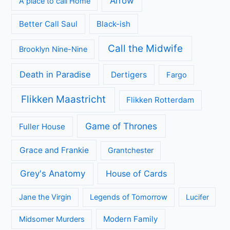
Arrow
A place to call Home
Better Call Saul
Black-ish
Call the Midwife
Brooklyn Nine-Nine
Death in Paradise
Dertigers
Fargo
Flikken Maastricht
Flikken Rotterdam
Game of Thrones
Fuller House
Grace and Frankie
Grantchester
Grey's Anatomy
House of Cards
Jane the Virgin
Legends of Tomorrow
Lucifer
Modern Family
Midsomer Murders