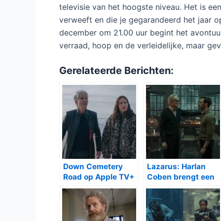
televisie van het hoogste niveau. Het is e
verweeft en die je gegarandeerd het jaar op
december om 21.00 uur begint het avontuur. 
verraad, hoop en de verleidelijke, maar gev
Gerelateerde Berichten:
Down Cemetery
Lazarus: Harlan
Road op Apple TV+
Coben brengt een
brengt een duister
duistere en
Oxford-mysterie
meeslepende
met Emma
thriller naar Prime
Thompson en Ruth
Video