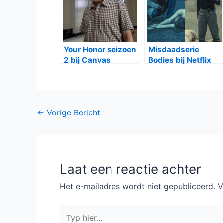
Wilson tot leven
Your Honor seizoen
Misdaadserie
2 bij Canvas
Bodies bij Netflix
Bericht
←
Vorige Bericht
navigatie
Laat een reactie achter
Het e-mailadres wordt niet gepubliceerd.
V
Typ