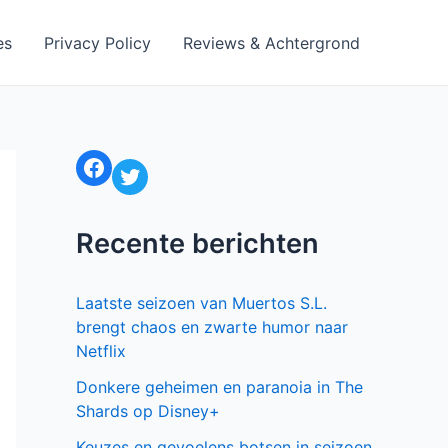
es
Privacy Policy
Reviews & Achtergrond
Facebook
Twitter
Recente berichten
Laatste seizoen van Muertos S.L.
brengt chaos en zwarte humor naar
Netflix
Donkere geheimen en paranoia in The
Shards op Disney+
Keuzes en gevoelens botsen in seizoen