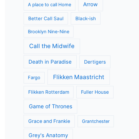
Arrow
A place to call Home
Better Call Saul
Black-ish
Brooklyn Nine-Nine
Call the Midwife
Death in Paradise
Dertigers
Flikken Maastricht
Fargo
Flikken Rotterdam
Fuller House
Game of Thrones
Grace and Frankie
Grantchester
Grey's Anatomy