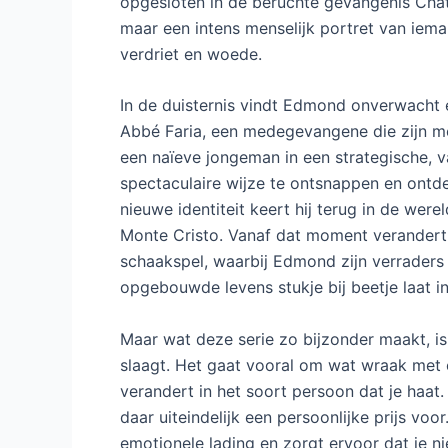
opgesloten in de beruchte gevangenis Châte
maar een intens menselijk portret van iema
verdriet en woede.
In de duisternis vindt Edmond onverwacht 
Abbé Faria, een medegevangene die zijn m
een naïeve jongeman in een strategische, v
spectaculaire wijze te ontsnappen en ontde
nieuwe identiteit keert hij terug in de wer
Monte Cristo. Vanaf dat moment verandert 
schaakspel, waarbij Edmond zijn verraders
opgebouwde levens stukje bij beetje laat in
Maar wat deze serie zo bijzonder maakt, is 
slaagt. Het gaat vooral om wat wraak met 
verandert in het soort persoon dat je haat. 
daar uiteindelijk een persoonlijke prijs voor
emotionele lading en zorgt ervoor dat je n