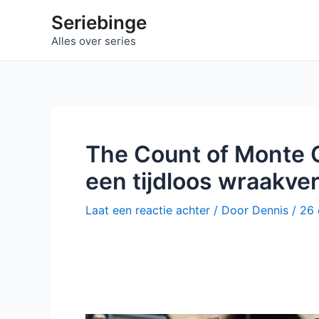
Ga
Seriebinge
naar
Alles over series
de
inhoud
The Count of Monte 
een tijdloos wraakver
Laat een reactie achter
/ Door
Dennis
/
26