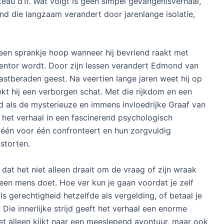
au d’If. Wat volgt is geen simpel gevangenisverhaal,
nd die langzaam verandert door jarenlange isolatie,
een sprankje hoop wanneer hij bevriend raakt met
entor wordt. Door zijn lessen verandert Edmond van
astberaden geest. Na veertien lange jaren weet hij op
kt hij een verborgen schat. Met die rijkdom en een
eld als de mysterieuze en immens invloedrijke Graaf van
het verhaal in een fascinerend psychologisch
 één voor één confronteert en hun zorgvuldig
storten.
dat het niet alleen draait om de vraag of zijn wraak
een mens doet. Hoe ver kun je gaan voordat je zelf
Is gerechtigheid hetzelfde als vergelding, of betaal je
. Die innerlijke strijd geeft het verhaal een enorme
iet alleen kijkt naar een meeslepend avontuur, maar ook