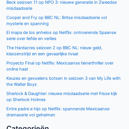
Recente berichten
Laatste seizoen van Muertos S.L. brengt chaos en zwarte
humor naar Netflix
Donkere geheimen en paranoia in The Shards op Disney+
Keuzes en gevoelens botsen in seizoen 3 van My Life with
the Walter Boys
Ted Lasso seizoen 4: verrassende comeback op Apple
TV+
De andere kant van de Bennet familie komt tot leven in
nieuwe HBO Max serie
Populair deze week
GIGN op Netflix: Franse actiethriller vol spanning en elite
missies
Sally Lockhart Mysteries brengt duistere Victoriaanse
intriges naar BBC NL