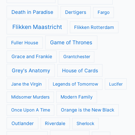
Categorieën
Achtergrond
Geen categorie
Kijkcijfers
Nieuws
Review
Series
All Creatures Great and Small
Arrow
A place to call Home
Better Call Saul
Black-ish