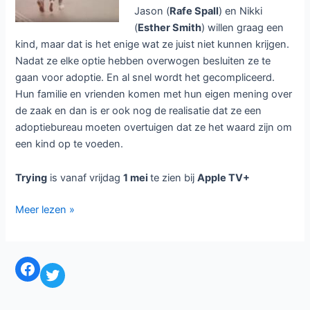
wat ze kunnen. Als Nikki een klein meisje met de naam
Princess ontmoet op een adoptie-evenement weet ze
meteen dat dit het kind is wat ze een thuis kunnen geven,
maar er zijn nogal wat obstakels om dat mogelijk te maken.
Trying
is vanaf
13 mei
elke donderdag te zien bij
Apple
TV+
Trying
Meer lezen »
seizoen
2
bij
Britse komedie Trying bij Apple TV+
Apple
TV+
1 mei 2020
/
Nieuws
/
Trying
/
Laat een reactie achter
Vanaf vrijdag 1 mei is bij Apple
TV+ de Britse komedieserie
Trying
te zien. De serie telt acht
afleveringen.