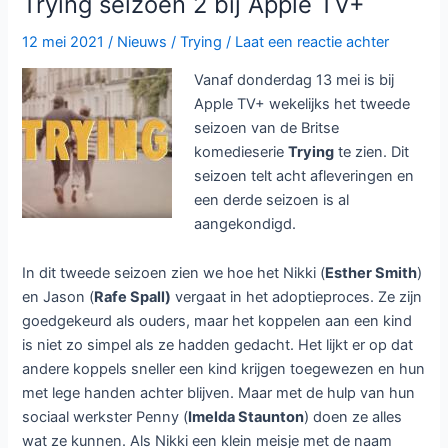
Dit seizoen maken we een tijdsprong van zes jaar en zien
we dat Nikki (
Esther Smith
) en Jason (
Rafe Spall
) nu
ervaren adoptieouders zijn. Al moeten ze dit seizoen alles
uit de kast halen om hun kinderen te helpen. Jack helpt zijn
zoon Tyler (
Cooper Turner
) om er voor te zorgen dat hij
populairder wordt bij de andere kinderen terwijl dochter
Princess (
Scarlett Rayner
) nu een tiener is en contact wil
met haar biologische moeder Kat (
Charlotte Riley
). Voor
de onzekere Nikki is dit lastig, maar dit seizoen gaat ze uit
haar comfortzone om te begrijpen waarom de kinderen
waar zij zo gek op is voor adoptie zijn aangeboden.
Het vierde seizoen van
Trying
is vanaf
22 mei
elke
woensdag te zien bij
Apple TV+
Trying
Meer lezen »
seizoen
4