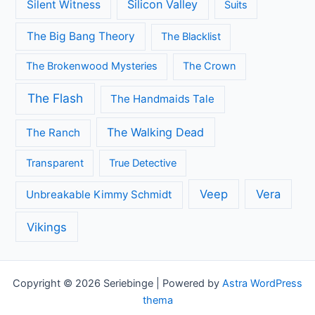
Call the Midwife
Brooklyn Nine-Nine
Death in Paradise
Dertigers
Fargo
Flikken Maastricht
Flikken Rotterdam
Game of Thrones
Fuller House
Grace and Frankie
Grantchester
Grey's Anatomy
House of Cards
Jane the Virgin
Legends of Tomorrow
Lucifer
Modern Family
Midsomer Murders
Orange is the New Black
Once Upon A Time
Outlander
Riverdale
Sherlock