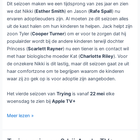
5:
ontroerende
Trying seizoen 4 bij Apple TV+
comedy
keert
21 mei 2024
/
Nieuws
/
Trying
/
Laat een reactie achter
terug
met
nieuwe
familie-
uitdagingen
Vanaf woensdag 22 mei is bij Apple TV+ het
vierde seizoen van de Britse komische serie
Trying
te zien. Dit seizoen telt acht afleveringen.