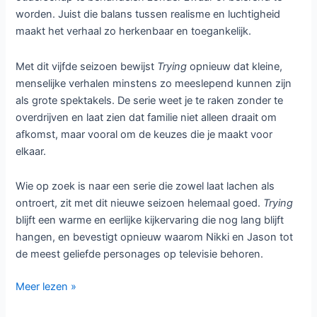
Net als in eerdere seizoenen kiest
Trying
voor een compact
en toegankelijk format met afleveringen van ongeveer een
half uur. Dit zorgt ervoor dat de serie licht en prettig blijft
kijken, terwijl de emotionele impact nergens verloren gaat.
Door het wekelijkse releaseschema krijgen kijkers
bovendien de kans om bewust stil te staan bij de
ontwikkelingen en mee te leven met de personages.
De kracht van de serie ligt nog altijd in de geloofwaardige
en warme chemie tussen de cast. De hoofdrollen worden
opnieuw met veel gevoel en humor vertolkt, waardoor de
personages levensecht aanvoelen. Hun interacties zijn
zowel grappig als ontroerend en maken duidelijk waarom
de serie zo geliefd is bij een breed publiek.
Hoewel
Trying
geen direct waargebeurd verhaal vertelt,
voelt het geheel opvallend authentiek. De serie weet op een
respectvolle manier thema’s als vruchtbaarheid, adoptie en