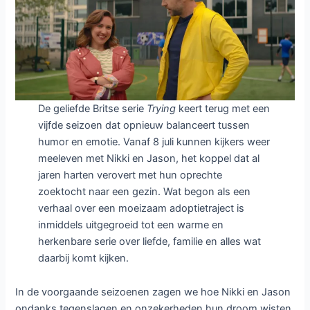
Trying
Trying seizoen 5: ontroerende
comedy keert terug met nieuwe
familie-uitdagingen
7 juli 2026
/
Nieuws
/
Trying
/
Laat een reactie achter