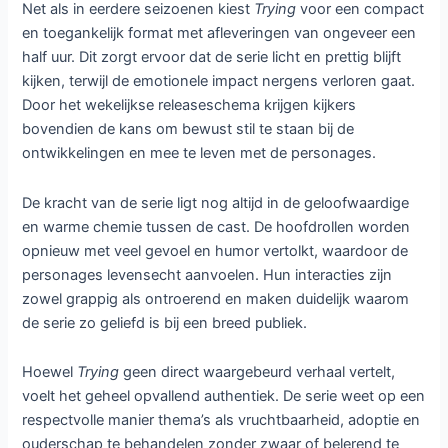
ondanks tegenslagen en onzekerheden hun droom wisten
waar te maken. Met de komst van Princess en Tyler
ontstond er een hecht gezin waarin liefde centraal staat.
De serie nam zelfs een sprong in de tijd, waardoor we
konden zien hoe het gezin zich verder ontwikkelde en
groeide. Toch blijkt in dit nieuwe seizoen dat stabiliteit
soms kwetsbaarder is dan gedacht.
De rust binnen het gezin wordt namelijk flink verstoord
wanneer Kat, de biologische moeder van de kinderen,
plotseling opduikt. Haar onverwachte aanwezigheid zet
alles op scherp en zorgt voor nieuwe spanningen en
onzekerheden. Nikki en Jason worden gedwongen om na
te denken over wat het betekent om een gezin te zijn en
hoe ze ruimte kunnen geven aan deze nieuwe realiteit
zonder zichzelf en elkaar kwijt te raken. De serie stelt
daarmee een indringende vraag over liefde, grenzen en
vertrouwen binnen moderne gezinsvormen.