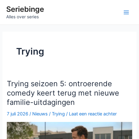
Ga
Seriebinge
naar
Ma
Alles over series
de
inhoud
Me