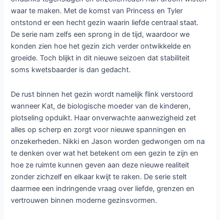
De geliefde Britse serie
Trying
keert terug met een
vijfde seizoen dat opnieuw balanceert tussen
humor en emotie. Vanaf 8 juli kunnen kijkers weer
meeleven met Nikki en Jason, het koppel dat al
jaren harten verovert met hun oprechte
zoektocht naar een gezin. Wat begon als een
verhaal over een moeizaam adoptietraject is
inmiddels uitgegroeid tot een warme en
herkenbare serie over liefde, familie en alles wat
daarbij komt kijken.
In de voorgaande seizoenen zagen we hoe Nikki en Jason