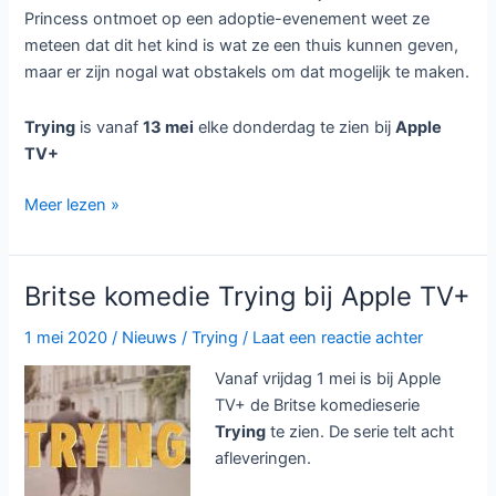
bij
Trying seizoen 2 bij Apple TV+
Apple
TV+
12 mei 2021
/
Nieuws
/
Trying
/
Laat een reactie achter
Vanaf donderdag 13 mei is bij
Apple TV+ wekelijks het tweede
seizoen van de Britse
komedieserie
Trying
te zien. Dit
seizoen telt acht afleveringen en
een derde seizoen is al
aangekondigd.
In dit tweede seizoen zien we hoe het Nikki (
Esther Smith
)
en Jason (
Rafe Spall)
vergaat in het adoptieproces. Ze zijn
goedgekeurd als ouders, maar het koppelen aan een kind
is niet zo simpel als ze hadden gedacht. Het lijkt er op dat
andere koppels sneller een kind krijgen toegewezen en hun
met lege handen achter blijven. Maar met de hulp van hun
sociaal werkster Penny (
Imelda Staunton
) doen ze alles