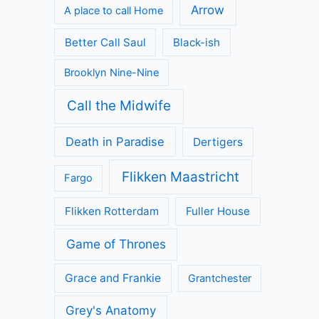
Arrow
A place to call Home
Better Call Saul
Black-ish
Brooklyn Nine-Nine
Call the Midwife
Death in Paradise
Dertigers
Flikken Maastricht
Fargo
Flikken Rotterdam
Fuller House
Game of Thrones
Grace and Frankie
Grantchester
Grey's Anatomy