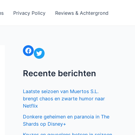
es
Privacy Policy
Reviews & Achtergrond
Facebook
Twitter
Recente berichten
Laatste seizoen van Muertos S.L.
brengt chaos en zwarte humor naar
Netflix
Donkere geheimen en paranoia in The
Shards op Disney+
Keuzes en gevoelens botsen in seizoen