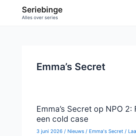
Ga
Seriebinge
naar
Alles over series
de
inhoud
Emma’s Secret
Emma’s Secret op NPO 2: F
een cold case
3 juni 2026
/
Nieuws
/
Emma's Secret
/
Laa