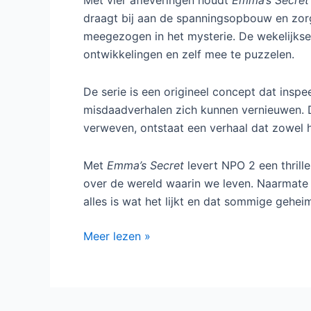
Met vier afleveringen houdt
Emma’s Secret
draagt bij aan de spanningsopbouw en zorg
meegezogen in het mysterie. De wekelijkse
ontwikkelingen en zelf mee te puzzelen.
De serie is een origineel concept dat inspee
misdaadverhalen zich kunnen vernieuwen. D
verweven, ontstaat een verhaal dat zowel 
Met
Emma’s Secret
levert NPO 2 een thrille
over de wereld waarin we leven. Naarmate d
alles is wat het lijkt en dat sommige gehei
Emma’s
Meer lezen »
Secret
op
NPO
2: