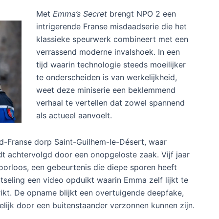
Met
Emma’s Secret
brengt NPO 2 een
intrigerende Franse misdaadserie die het
klassieke speurwerk combineert met een
verrassend moderne invalshoek. In een
tijd waarin technologie steeds moeilijker
te onderscheiden is van werkelijkheid,
weet deze miniserie een beklemmend
verhaal te vertellen dat zowel spannend
als actueel aanvoelt.
uid-Franse dorp Saint-Guilhem-le-Désert, waar
t achtervolgd door een onopgeloste zaak. Vijf jaar
orloos, een gebeurtenis die diepe sporen heeft
seling een video opduikt waarin Emma zelf lijkt te
kt. De opname blijkt een overtuigende deepfake,
gelijk door een buitenstaander verzonnen kunnen zijn.