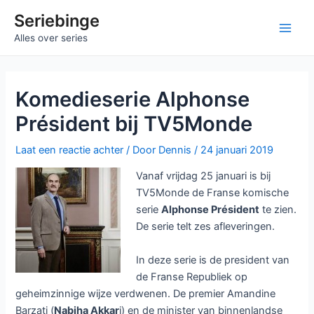
Ga
Seriebinge
naar
Main
Alles over series
de
inhoud
Men
Komedieserie Alphonse
Président bij TV5Monde
Laat een reactie achter
/ Door
Dennis
/
24 januari 2019
Vanaf vrijdag 25 januari is bij
TV5Monde de Franse komische
serie
Alphonse Président
te zien.
De serie telt zes afleveringen.
In deze serie is de president van
de Franse Republiek op
geheimzinnige wijze verdwenen. De premier Amandine
Barzati (
Nabiha Akkar
i) en de minister van binnenlandse