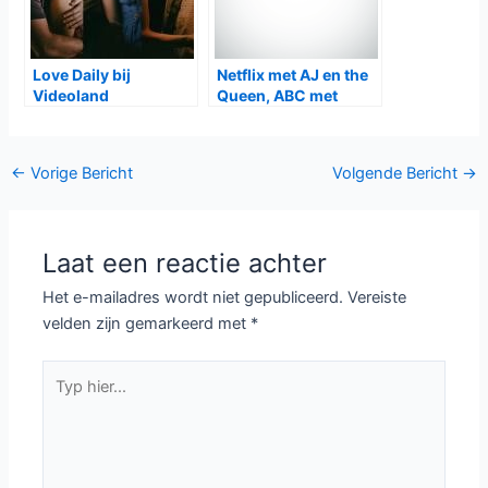
Love Daily bij
Netflix met AJ en the
Videoland
Queen, ABC met
Single Parents
Bericht
←
Vorige Bericht
Volgende Bericht
→
navigatie
Laat een reactie achter
Het e-mailadres wordt niet gepubliceerd.
Vereiste
velden zijn gemarkeerd met
*
Typ
hier...