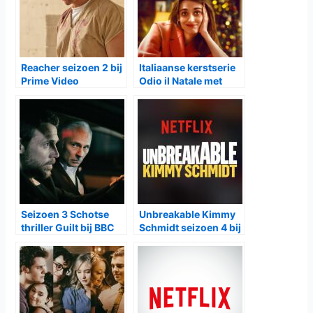
Reacher seizoen 2 bij
Italiaanse kerstserie
Prime Video
Odio il Natale met
tweede seizoen bij
Netflix
Seizoen 3 Schotse
Unbreakable Kimmy
thriller Guilt bij BBC
Schmidt seizoen 4 bij
First
Netflix