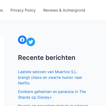
es
Privacy Policy
Reviews & Achtergrond
Facebook
Twitter
Recente berichten
Laatste seizoen van Muertos S.L.
brengt chaos en zwarte humor naar
Netflix
Donkere geheimen en paranoia in The
Shards op Disney+
Keuzes en gevoelens botsen in seizoen