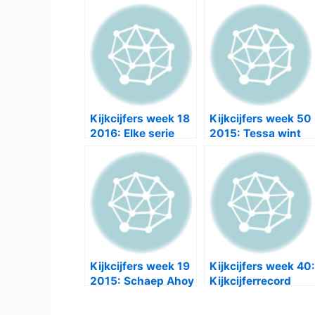
Kijkcijfers week 18
Kijkcijfers week 50
2016: Elke serie
2015: Tessa wint
verliest kijkers
kijkers,
Vechtershart
verliest
Kijkcijfers week 19
Kijkcijfers week 40:
2015: Schaep Ahoy
Kijkcijferrecord
sluit af boven het
voor Dokter Tinus
miljoen