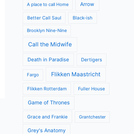
Arrow
A place to call Home
Better Call Saul
Black-ish
Brooklyn Nine-Nine
Call the Midwife
Death in Paradise
Dertigers
Flikken Maastricht
Fargo
Flikken Rotterdam
Fuller House
Game of Thrones
Grace and Frankie
Grantchester
Grey's Anatomy