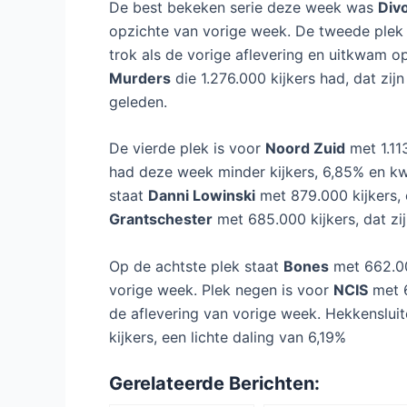
De best bekeken serie deze week was
Div
opzichte van vorige week. De tweede plek
trok als de vorige aflevering en uitkwam op
Murders
die 1.276.000 kijkers had, dat zij
geleden.
De vierde plek is voor
Noord Zuid
met 1.11
had deze week minder kijkers, 6,85% en k
staat
Danni Lowinski
met 879.000 kijkers, 
Grantschester
met 685.000 kijkers, dat zi
Op de achtste plek staat
Bones
met 662.00
vorige week. Plek negen is voor
NCIS
met 6
de aflevering van vorige week. Hekkenslui
kijkers, een lichte daling van 6,19%
Gerelateerde Berichten: