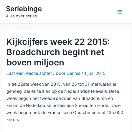
Ga
Seriebinge
naar
Main
Alles over series
de
inhoud
Men
Kijkcijfers week 22 2015:
Broadchurch begint net
boven miljoen
Laat een reactie achter
/ Door
Dennis
/
1 juni 2015
In de 22ste week van 2015, van 25 tot 31 mei waren er
genoeg series te zien op de Nederlandse televisie. Deze
week begon het tweede seizoen van Broadchurch en
kwam de Nederlandse politieserie Smeris ten einde. Deze
week begon ook de Franse serie Churchmen met 135.000
kijkers.