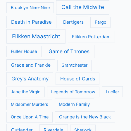
Call the Midwife
Brooklyn Nine-Nine
Death in Paradise
Dertigers
Fargo
Flikken Maastricht
Flikken Rotterdam
Game of Thrones
Fuller House
Grace and Frankie
Grantchester
Grey's Anatomy
House of Cards
Jane the Virgin
Legends of Tomorrow
Lucifer
Modern Family
Midsomer Murders
Orange is the New Black
Once Upon A Time
Outlander
Riverdale
Sherlock