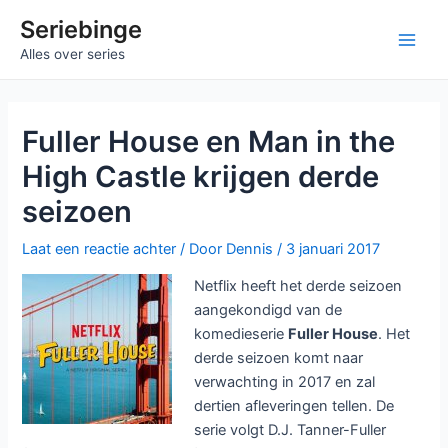
Ga
Seriebinge
naar
Main
Alles over series
de
inhoud
Men
Fuller House en Man in the
High Castle krijgen derde
seizoen
Laat een reactie achter
/ Door
Dennis
/
3 januari 2017
Netflix heeft het derde seizoen
aangekondigd van de
komedieserie
Fuller House
. Het
derde seizoen komt naar
verwachting in 2017 en zal
dertien afleveringen tellen. De
serie volgt D.J. Tanner-Fuller