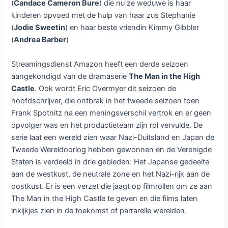
(
Candace Cameron Bure
) die nu ze weduwe is haar
kinderen opvoed met de hulp van haar zus Stephanie
(
Jodie Sweetin
) en haar beste vriendin Kimmy Gibbler
(
Andrea Barber
)
Streamingsdienst Amazon heeft een derde seizoen
aangekondigd van de dramaserie
The Man in the High
Castle
. Ook wordt Eric Overmyer dit seizoen de
hoofdschrijver, die ontbrak in het tweede seizoen toen
Frank Spotnitz na een meningsverschil vertrok en er geen
opvolger was en het productieteam zijn rol vervulde. De
serie laat een wereld zien waar Nazi-Duitsland en Japan de
Tweede Wereldoorlog hebben gewonnen en de Verenigde
Staten is verdeeld in drie gebieden: Het Japanse gedeelte
aan de westkust, de neutrale zone en het Nazi-rijk aan de
oostkust. Er is een verzet die jaagt op filmrollen om ze aan
The Man in the High Castle te geven en die films laten
inkijkjes zien in de toekomst of parrarelle werelden.