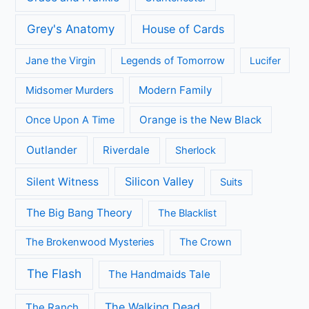
Grey's Anatomy
House of Cards
Jane the Virgin
Legends of Tomorrow
Lucifer
Modern Family
Midsomer Murders
Orange is the New Black
Once Upon A Time
Outlander
Riverdale
Sherlock
Silicon Valley
Silent Witness
Suits
The Big Bang Theory
The Blacklist
The Brokenwood Mysteries
The Crown
The Flash
The Handmaids Tale
The Walking Dead
The Ranch