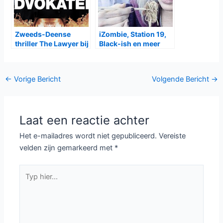
Zweeds-Deense
iZombie, Station 19,
thriller The Lawyer bij
Black-ish en meer
Canvas en NPO3
krijgen nieuw seizoen
Bericht
←
Vorige Bericht
Volgende Bericht
→
navigatie
Laat een reactie achter
Het e-mailadres wordt niet gepubliceerd.
Vereiste
velden zijn gemarkeerd met
*
Typ
hier...