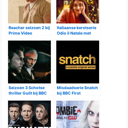
Reacher seizoen 2 bij
Italiaanse kerstserie
Prime Video
Odio il Natale met
tweede seizoen bij
Netflix
Seizoen 3 Schotse
Misdaadserie Snatch
thriller Guilt bij BBC
bij BBC First
First