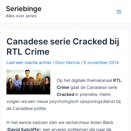
Ga
Seriebinge
naar
Main
Alles over series
de
inhoud
Men
Canadese serie Cracked bij
RTL Crime
Laat een reactie achter
/ Door
Dennis
/
6 november 2014
Op het digitale themakanaal
RTL
Crime
gaat de Canadese serie
Cracked
in première. Hierin
volgen we een nieuw psychologisch opsporingsdienst bij
de Canadese politie.
In het eerste seizoen zien we rechercheur Aidan Black
(
David Sutcliffe
), een ervaren politieman die naar de