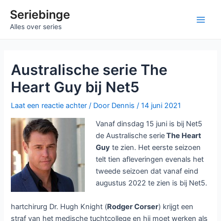
Ga
Seriebinge
naar
Main
Alles over series
de
inhoud
Men
Australische serie The
Heart Guy bij Net5
Laat een reactie achter
/ Door
Dennis
/
14 juni 2021
Vanaf dinsdag 15 juni is bij Net5
de Australische serie
The Heart
Guy
te zien. Het eerste seizoen
telt tien afleveringen evenals het
tweede seizoen dat vanaf eind
augustus 2022 te zien is bij Net5.
hartchirurg Dr. Hugh Knight (
Rodger Corser
) krijgt een
straf van het medische tuchtcollege en hij moet werken als