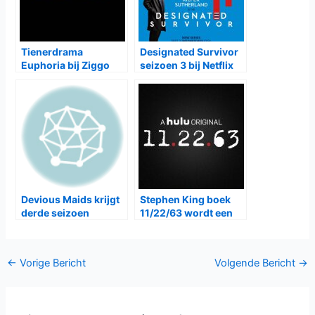
Tienerdrama
Designated Survivor
Euphoria bij Ziggo
seizoen 3 bij Netflix
Devious Maids krijgt
Stephen King boek
derde seizoen
11/22/63 wordt een
serie
Bericht
←
Vorige Bericht
Volgende Bericht
→
navigatie