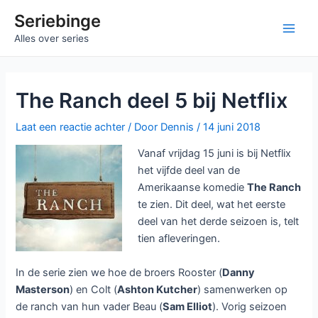
Ga
Seriebinge
naar
Main
Alles over series
de
inhoud
Men
The Ranch deel 5 bij Netflix
Laat een reactie achter
/ Door
Dennis
/
14 juni 2018
Vanaf vrijdag 15 juni is bij Netflix
het vijfde deel van de
Amerikaanse komedie
The Ranch
te zien. Dit deel, wat het eerste
deel van het derde seizoen is, telt
tien afleveringen.
In de serie zien we hoe de broers Rooster (
Danny
Masterson
) en Colt (
Ashton Kutcher
) samenwerken op
de ranch van hun vader Beau (
Sam Elliot
). Vorig seizoen