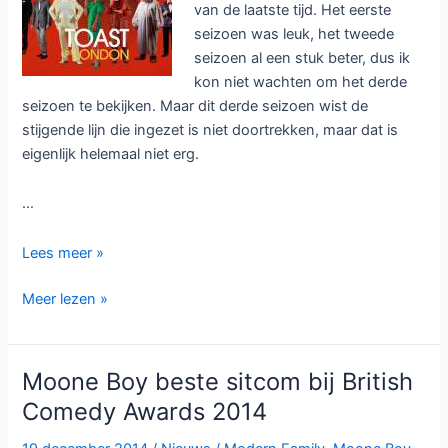
van de laatste tijd. Het eerste
seizoen was leuk, het tweede
seizoen al een stuk beter, dus ik
kon niet wachten om het derde
seizoen te bekijken. Maar dit derde seizoen wist de
stijgende lijn die ingezet is niet doortrekken, maar dat is
eigenlijk helemaal niet erg.
…
Review:
Lees meer »
Toast
Review:
Meer lezen »
of
Toast
London
of
seizoen
London
3
Moone Boy beste sitcom bij British
seizoen
Comedy Awards 2014
3