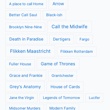
Arrow
A place to call Home
Better Call Saul
Black-ish
Call the Midwife
Brooklyn Nine-Nine
Death in Paradise
Dertigers
Fargo
Flikken Maastricht
Flikken Rotterdam
Game of Thrones
Fuller House
Grace and Frankie
Grantchester
Grey's Anatomy
House of Cards
Jane the Virgin
Legends of Tomorrow
Lucifer
Modern Family
Midsomer Murders