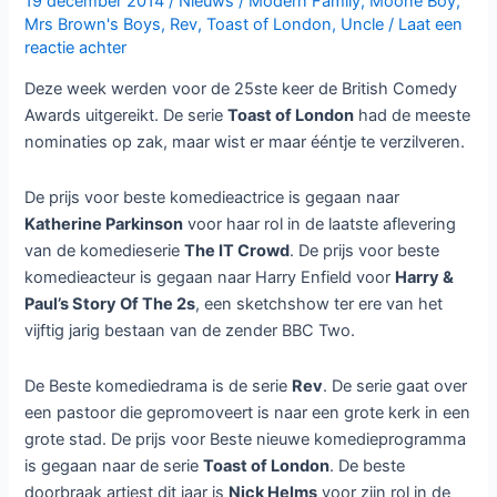
19 december 2014
/
Nieuws
/
Modern Family
,
Moone Boy
,
Mrs Brown's Boys
,
Rev
,
Toast of London
,
Uncle
/
Laat een
reactie achter
Deze week werden voor de 25ste keer de British Comedy
Awards uitgereikt. De serie
Toast of London
had de meeste
nominaties op zak, maar wist er maar ééntje te verzilveren.
De prijs voor beste komedieactrice is gegaan naar
Katherine Parkinson
voor haar rol in de laatste aflevering
van de komedieserie
The IT Crowd
. De prijs voor beste
komedieacteur is gegaan naar Harry Enfield voor
Harry &
Paul’s Story Of The 2s
, een sketchshow ter ere van het
vijftig jarig bestaan van de zender BBC Two.
De Beste komediedrama is de serie
Rev
. De serie gaat over
een pastoor die gepromoveert is naar een grote kerk in een
grote stad. De prijs voor Beste nieuwe komedieprogramma
is gegaan naar de serie
Toast of London
. De beste
doorbraak artiest dit jaar is
Nick Helms
voor zijn rol in de