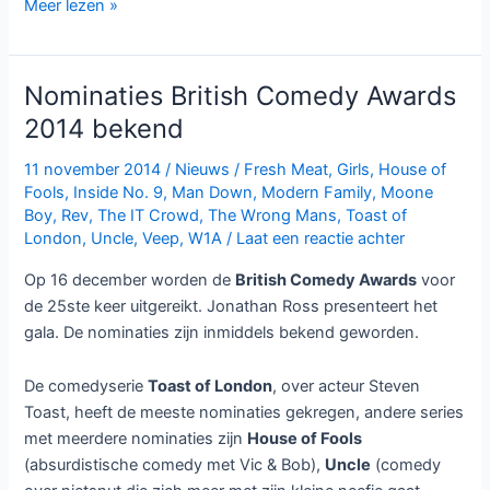
Toast
Meer lezen »
of
London
krijgt
Nominaties British Comedy Awards
derde
2014 bekend
seizoen
11 november 2014
/
Nieuws
/
Fresh Meat
,
Girls
,
House of
Fools
,
Inside No. 9
,
Man Down
,
Modern Family
,
Moone
Boy
,
Rev
,
The IT Crowd
,
The Wrong Mans
,
Toast of
London
,
Uncle
,
Veep
,
W1A
/
Laat een reactie achter
Op 16 december worden de
British Comedy Awards
voor
de 25ste keer uitgereikt. Jonathan Ross presenteert het
gala. De nominaties zijn inmiddels bekend geworden.
De comedyserie
Toast of London
, over acteur Steven
Toast, heeft de meeste nominaties gekregen, andere series
met meerdere nominaties zijn
House of Fools
(absurdistische comedy met Vic & Bob),
Uncle
(comedy