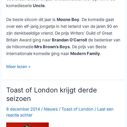
komedieserie
Uncle
.
De beste sitcom dit jaar is
Moone Boy
. De komedie gaat
over een elf-jarig jongetje in het Ierland van de jaren 90 en
zijn denkbeeldige vriend. De prijs Writers’ Guild of Great
Britain Award ging naar
Brandan O’Carroll
de bedenker van
de hitkomedie
Mrs Brown’s Boys
. De prijs van Beste
internationale komedie ging naar
Modern Family
.
Moone
Meer lezen »
Boy
beste
sitcom
Toast of London krijgt derde
bij
seizoen
British
Comedy
8 december 2014
/
Nieuws
/
Toast of London
/
Laat een
Awards
reactie achter
2014