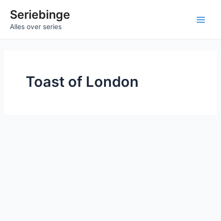
Ga
Seriebinge
naar
Main
Alles over series
de
inhoud
Men
Toast of London