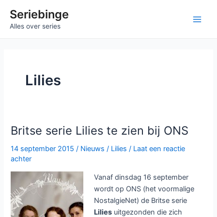
Ga
Seriebinge
naar
Main
Alles over series
de
inhoud
Men
Lilies
Britse serie Lilies te zien bij ONS
14 september 2015
/
Nieuws
/
Lilies
/
Laat een reactie
achter
Vanaf dinsdag 16 september
wordt op ONS (het voormalige
NostalgieNet) de Britse serie
Lilies
uitgezonden die zich