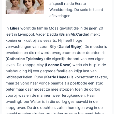
afspeelt na de Eerste
Wereldoorlog. De serie telt acht
afleveringen.
In
Lilies
wordt de familie Moss gevolgt die in de jaren 20
leeft in Liverpool. Vader Dadda (
Brian McCardie
) melkt
koeien en klust bij als veearts. Hij heeft hoge
verwachtingen van zoon Billy (
Daniel Rigby
). De moeder is
overleden en die rol wordt overgenomen door dochter Iris
(
Catherine Tyldesley
) die eigenlijk droomt van een eigen
leven. De knappe May (
Leanne Rowe
) werkt als hulp in de
huishouding bij een gegoede familie en krijgt last van
liefdesperikelen. Ruby (
Kerrie Hayes
) is korsettenmaakster,
maar ze vond haar vorige baantje als postbode een stuk
beter maar daar moest ze mee stoppen toen de oorlog
voorbij was en de mannen weer terugkeerden. Haar
tweelingbroer Walter is in die oorlog gesneuveld in de
loopgraven. De drie dochters zullen hun eigen weg in de
wereld moeten vinden, zo vinden ze voor het eerst liefde