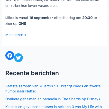
en zullen hun leven veranderen.
Lilies
is vanaf
16 september
elke dinsdag om
20:30
te
zien op
ONS
Britse
Meer lezen »
serie
Lilies
te
Facebook
Twitter
zien
bij
ONS
Recente berichten
Laatste seizoen van Muertos S.L. brengt chaos en zwarte
humor naar Netflix
Donkere geheimen en paranoia in The Shards op Disney+
Keuzes en gevoelens botsen in seizoen 3 van My Life with