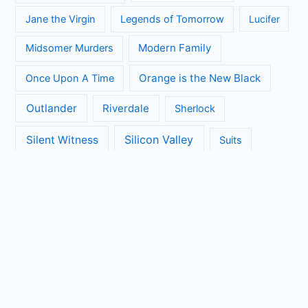
Jane the Virgin
Legends of Tomorrow
Lucifer
Modern Family
Midsomer Murders
Orange is the New Black
Once Upon A Time
Outlander
Riverdale
Sherlock
Silicon Valley
Silent Witness
Suits
The Big Bang Theory
The Blacklist
The Brokenwood Mysteries
The Crown
The Flash
The Handmaids Tale
The Walking Dead
The Ranch
Transparent
True Detective