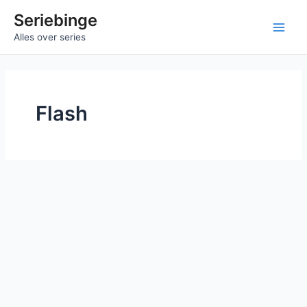
Ga
Seriebinge
naar
Main
Alles over series
de
inhoud
Men
Flash