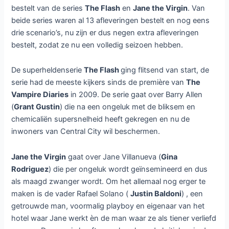
bestelt van de series
The Flash
en
Jane the Virgin
. Van
beide series waren al 13 afleveringen bestelt en nog eens
drie scenario’s, nu zijn er dus negen extra afleveringen
bestelt, zodat ze nu een volledig seizoen hebben.
De superheldenserie
The Flash
ging flitsend van start, de
serie had de meeste kijkers sinds de première van
The
Vampire Diaries
in 2009. De serie gaat over Barry Allen
(
Grant Gustin
) die na een ongeluk met de bliksem en
chemicaliën supersnelheid heeft gekregen en nu de
inwoners van Central City wil beschermen.
Jane the Virgin
gaat over Jane Villanueva (
Gina
Rodriguez
) die per ongeluk wordt geïnsemineerd en dus
als maagd zwanger wordt. Om het allemaal nog erger te
maken is de vader Rafael Solano (
Justin Baldoni
) , een
getrouwde man, voormalig playboy en eigenaar van het
hotel waar Jane werkt èn de man waar ze als tiener verliefd