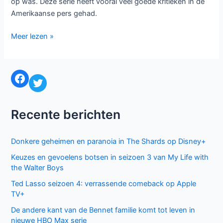
op was. Deze serie heeft vooral veel goede kritieken in de
Amerikaanse pers gehad.
Flash
Meer lezen »
en
Jane
the
Facebook
Twitter
Virgin
krijgen
volledig
Recente berichten
seizoen
Donkere geheimen en paranoia in The Shards op Disney+
Keuzes en gevoelens botsen in seizoen 3 van My Life with
the Walter Boys
Ted Lasso seizoen 4: verrassende comeback op Apple
TV+
De andere kant van de Bennet familie komt tot leven in
nieuwe HBO Max serie