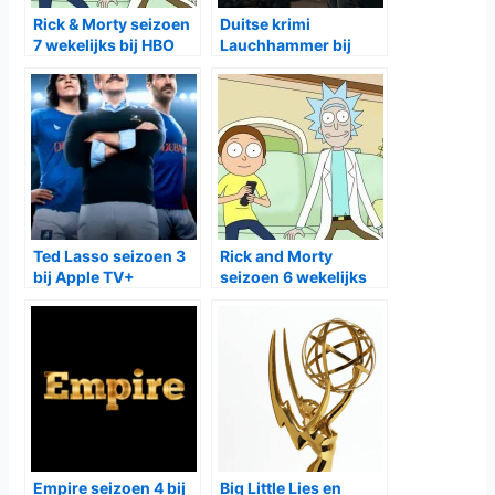
Rick & Morty seizoen
Duitse krimi
7 wekelijks bij HBO
Lauchhammer bij
Max
Netflix
Ted Lasso seizoen 3
Rick and Morty
bij Apple TV+
seizoen 6 wekelijks
bij HBO Max
Empire seizoen 4 bij
Big Little Lies en