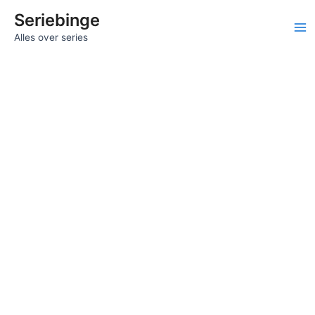
Ga
Seriebinge
naar
Ma
Alles over series
de
inhoud
Me