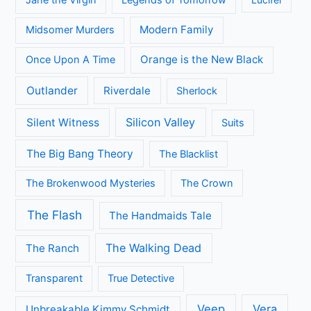
Jane the Virgin
Legends of Tomorrow
Modern Family
Midsomer Murders
Orange is the New Black
Once Upon A Time
Outlander
Riverdale
Sherlock
Silicon Valley
Silent Witness
Suits
The Big Bang Theory
The Blacklist
The Brokenwood Mysteries
The Crown
The Flash
The Handmaids Tale
The Walking Dead
The Ranch
Transparent
True Detective
Veep
Vera
Unbreakable Kimmy Schmidt