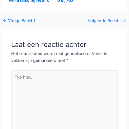
Perfil falso bij Netflix
6 bij Fox
Bericht
←
Vorige Bericht
Volgende Bericht
→
navigatie
Laat een reactie achter
Het e-mailadres wordt niet gepubliceerd.
Vereiste
velden zijn gemarkeerd met
*
Typ
hier...