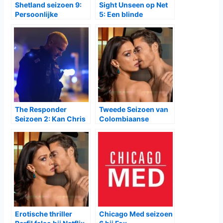
Shetland seizoen 9:
Sight Unseen op Net
Persoonlijke
5: Een blinde
verdwijning zet
rechercheur en een
rechercheurs op
agorafobe gids
scherp vanaf 16 juli
vormen samen een
bij NPO2
ongewoon sterk team
The Responder
Tweede Seizoen van
Seizoen 2: Kan Chris
Colombiaanse
Carson Ontsnappen
Thriller Perfil Falso
aan Zijn Eigen
vanaf 8 Januari op
Schaduw?
Netflix
Erotische thriller
Chicago Med seizoen