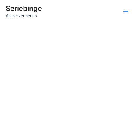
Ga
Seriebinge
naar
Ma
Alles over series
de
inhoud
Me